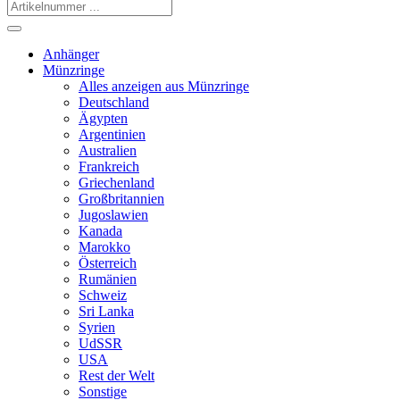
Anhänger
Münzringe
Alles anzeigen aus Münzringe
Deutschland
Ägypten
Argentinien
Australien
Frankreich
Griechenland
Großbritannien
Jugoslawien
Kanada
Marokko
Österreich
Rumänien
Schweiz
Sri Lanka
Syrien
UdSSR
USA
Rest der Welt
Sonstige