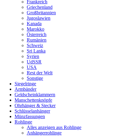
Frankreich
Griechenland
Großbritannien
Jugoslawien
Kanada
Marokko
Österreich
Rumänien
Schweiz
Sri Lanka
Syrien
UdSSR
USA
Rest der Welt
Sonstige
Siegelringe
Armbänder
Geldscheinklammern
Manschettenknöpfe
Ohrhänger & Stecker
Schlüsselanhänger
Münzfassungen
Rohlinge
Alles anzeigen aus Rohlinge
Anhängerrohlinge