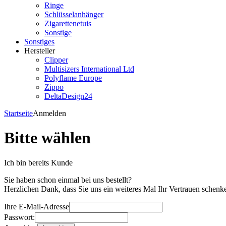
Ringe
Schlüsselanhänger
Zigarettenetuis
Sonstige
Sonstiges
Hersteller
Clipper
Multisizers International Ltd
Polyflame Europe
Zippo
DeltaDesign24
Startseite
Anmelden
Bitte wählen
Ich bin bereits Kunde
Sie haben schon einmal bei uns bestellt?
Herzlichen Dank, dass Sie uns ein weiteres Mal Ihr Vertrauen schenk
Ihre E-Mail-Adresse
Passwort: