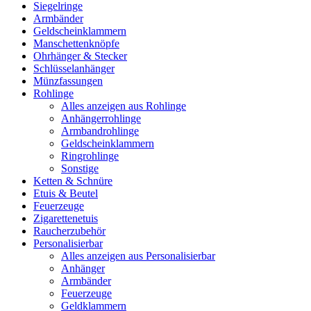
Siegelringe
Armbänder
Geldscheinklammern
Manschettenknöpfe
Ohrhänger & Stecker
Schlüsselanhänger
Münzfassungen
Rohlinge
Alles anzeigen aus Rohlinge
Anhängerrohlinge
Armbandrohlinge
Geldscheinklammern
Ringrohlinge
Sonstige
Ketten & Schnüre
Etuis & Beutel
Feuerzeuge
Zigarettenetuis
Raucherzubehör
Personalisierbar
Alles anzeigen aus Personalisierbar
Anhänger
Armbänder
Feuerzeuge
Geldklammern