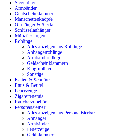
Siegelringe
Armbänder
Geldscheinklammern
Manschettenknöpfe
Ohrhänger & Stecker
Schlüsselanhänger
Münzfassungen
Rohlinge
Alles anzeigen aus Rohlinge
Anhängerrohlinge
Armbandrohlinge
Geldscheinklammern
Ringrohlinge
Sonstige
Ketten & Schnüre
Etuis & Beutel
Feuerzeuge
Zigarettenetuis
Raucherzubehör
Personalisierbar
Alles anzeigen aus Personalisierbar
Anhänger
Armbänder
Feuerzeuge
Geldklammern