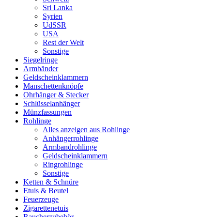
Sri Lanka
Syrien
UdSSR
USA
Rest der Welt
Sonstige
Siegelringe
Armbänder
Geldscheinklammern
Manschettenknöpfe
Ohrhänger & Stecker
Schlüsselanhänger
Münzfassungen
Rohlinge
Alles anzeigen aus Rohlinge
Anhängerrohlinge
Armbandrohlinge
Geldscheinklammern
Ringrohlinge
Sonstige
Ketten & Schnüre
Etuis & Beutel
Feuerzeuge
Zigarettenetuis
Raucherzubehör