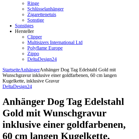
Ringe
Schlüsselanhänger
Zigarettenetuis
Sonstige
Sonstiges
Hersteller
Clipper
Multisizers International Ltd
Polyflame Europe
Zippo
DeltaDesign24
Startseite
Anhänger
Anhänger Dog Tag Edelstahl Gold mit
Wunschgravur inklusive einer goldfarbenen, 60 cm langen
Kugelkette, inklusive Gravur
DeltaDesign24
Anhänger Dog Tag Edelstahl
Gold mit Wunschgravur
inklusive einer goldfarbenen,
60 cm langen Kugelkette,