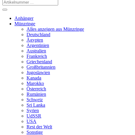
Anhänger
Münzringe
Alles anzeigen aus Münzringe
Deutschland
Ägypten
Argentinien
Australien
Frankreich
Griechenland
Großbritannien
Jugoslawien
Kanada
Marokko
Österreich
Rumänien
Schweiz
Sri Lanka
Syrien
UdSSR
USA
Rest der Welt
Sonstige