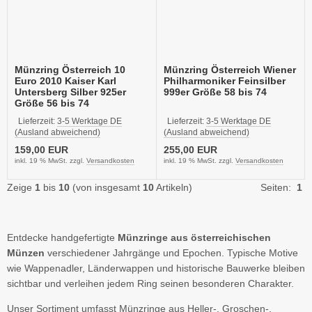
Münzring Österreich 10
Münzring Österreich Wiener
Euro 2010 Kaiser Karl
Philharmoniker Feinsilber
Untersberg Silber 925er
999er Größe 58 bis 74
Größe 56 bis 74
Lieferzeit:
3-5 Werktage DE
Lieferzeit:
3-5 Werktage DE
(Ausland abweichend)
(Ausland abweichend)
159,00 EUR
255,00 EUR
inkl. 19 % MwSt. zzgl.
Versandkosten
inkl. 19 % MwSt. zzgl.
Versandkosten
Zeige
1
bis
10
(von insgesamt
10
Artikeln)
Seiten:
1
Entdecke handgefertigte
Münzringe aus österreichischen
Münzen
verschiedener Jahrgänge und Epochen. Typische Motive
wie Wappenadler, Länderwappen und historische Bauwerke bleiben
sichtbar und verleihen jedem Ring seinen besonderen Charakter.
Unser Sortiment umfasst Münzringe aus Heller-, Groschen-,