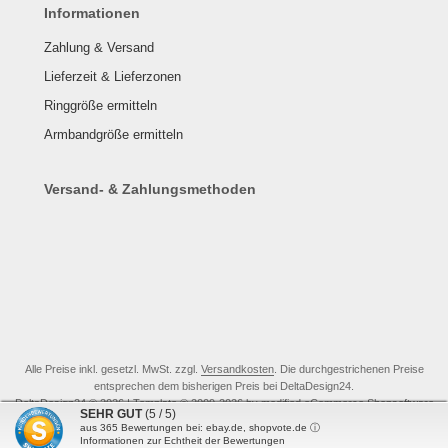
Informationen
Zahlung & Versand
Lieferzeit & Lieferzonen
Ringgröße ermitteln
Armbandgröße ermitteln
Versand- & Zahlungsmethoden
Alle Preise inkl. gesetzl. MwSt. zzgl.
Versandkosten
. Die durchgestrichenen Preise
entsprechen dem bisherigen Preis bei DeltaDesign24.
DeltaDesign24 © 2026 | Template © 2009-2026 by modified eCommerce Shopsoftware
SEHR GUT
(5 / 5)
mod
ified eCommerce Shopsoftware © 2009-2026
aus
365
Bewertungen bei: ebay.de, shopvote.de ⓘ
Informationen zur Echtheit der Bewertungen