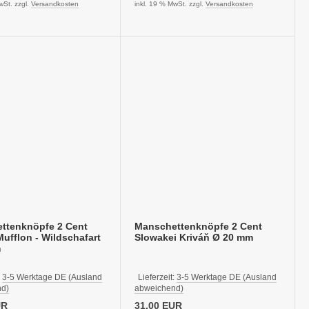
wSt. zzgl.
Versandkosten
inkl. 19 % MwSt. zzgl.
Versandkosten
ttenknöpfe 2 Cent
Manschettenknöpfe 2 Cent
ufflon - Wildschafart
Slowakei Kriváň Ø 20 mm
m
:
3-5 Werktage DE (Ausland
Lieferzeit:
3-5 Werktage DE (Ausland
d)
abweichend)
UR
31,00 EUR