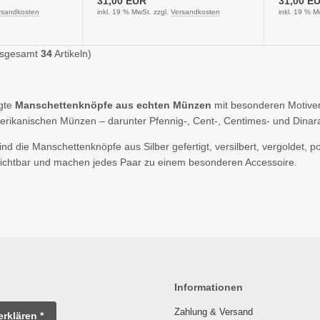
31,00 EUR
31,00 E
rsandkosten
inkl. 19 % MwSt. zzgl.
Versandkosten
inkl. 19 % M
nsgesamt
34
Artikeln)
igte
Manschettenknöpfe aus echten Münzen
mit besonderen Motive
rikanischen Münzen – darunter Pfennig-, Cent-, Centimes- und Dina
d die Manschettenknöpfe aus Silber gefertigt, versilbert, vergoldet, pol
ichtbar und machen jedes Paar zu einem besonderen Accessoire.
Informationen
Zahlung & Versand
erklären *