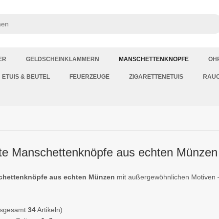
ER
GELDSCHEINKLAMMERN
MANSCHETTENKNÖPFE
OH
ETUIS & BEUTEL
FEUERZEUGE
ZIGARETTENETUIS
RAU
gte Manschettenknöpfe aus echten Münzen
hettenknöpfe aus echten Münzen
mit außergewöhnlichen Motiven 
nsgesamt
34
Artikeln)