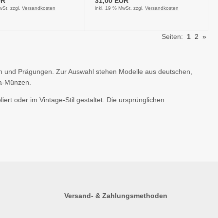
UR
31,00 EUR
wSt. zzgl.
Versandkosten
inkl. 19 % MwSt. zzgl.
Versandkosten
Seiten:
1
2
»
n und Prägungen. Zur Auswahl stehen Modelle aus deutschen,
ra-Münzen.
iert oder im Vintage-Stil gestaltet. Die ursprünglichen
Versand- & Zahlungsmethoden