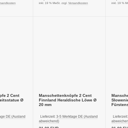
rsandkosten
inkl. 19 % MwSt. zzgl.
Versandkosten
inkl. 19 % M
fe 2 Cent
Manschettenknöpfe 2 Cent
Mansche
eitsstatue Ø
Finnland Heraldische Löwe Ø
Slowenie
20 mm
Fürsten
age DE (Ausland
Lieferzeit:
3-5 Werktage DE (Ausland
Lieferzeit
abweichend)
abweichen