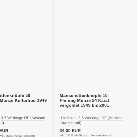
ttenknöpfe 50
Manschettenknöpfe 10
Münze Kulturfrau 1949
Pfennig Münze 24 Karat
vergoldet 1949 bis 2001
:
3-5 Werktage DE (Ausland
Lieferzeit:
3-5 Werktage DE (Ausland
d)
abweichend)
 EUR
34,00 EUR
inkl. 19 % MwSt. zzgl.
Versandkosten
wSt. zzgl.
Versandkosten