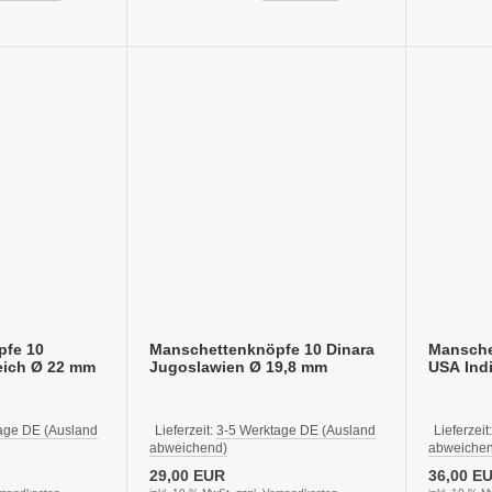
pfe 10
Manschettenknöpfe 10 Dinara
Mansche
eich Ø 22 mm
Jugoslawien Ø 19,8 mm
USA Ind
age DE (Ausland
Lieferzeit:
3-5 Werktage DE (Ausland
Lieferzeit
abweichend)
abweichen
29,00 EUR
36,00 E