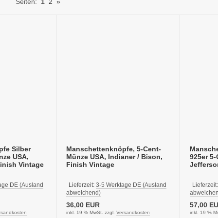
Seiten:
1
2
»
fe Silber
Manschettenknöpfe, 5-Cent-
Mansche
ünze USA,
Münze USA, Indianer / Bison,
925er 5
Finish Vintage
Finish Vintage
Jefferso
age DE (Ausland
Lieferzeit:
3-5 Werktage DE (Ausland
Lieferzeit
abweichend)
abweichen
36,00 EUR
57,00 E
rsandkosten
inkl. 19 % MwSt. zzgl.
Versandkosten
inkl. 19 % M