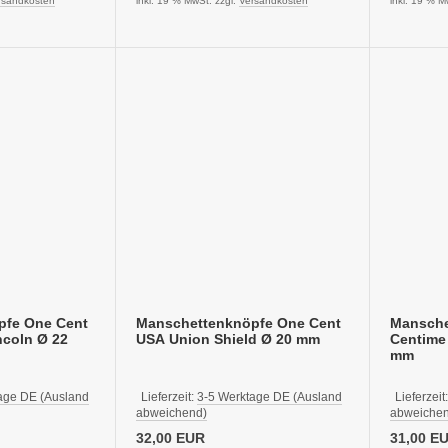
rsandkosten
inkl. 19 % MwSt. zzgl.
Versandkosten
inkl. 19 % M
pfe One Cent
Manschettenknöpfe One Cent
Mansche
coln Ø 22
USA Union Shield Ø 20 mm
Centime 
mm
age DE (Ausland
Lieferzeit:
3-5 Werktage DE (Ausland
Lieferzeit
abweichend)
abweichen
32,00 EUR
31,00 E