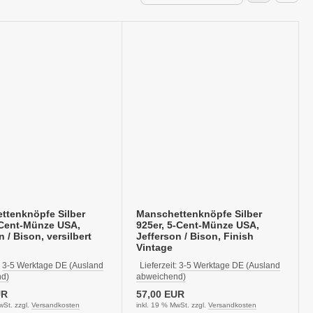
ttenknöpfe Silber
Manschettenknöpfe Silber
-Cent-Münze USA,
925er, 5-Cent-Münze USA,
n / Bison, versilbert
Jefferson / Bison, Finish
Vintage
:
3-5 Werktage DE (Ausland
Lieferzeit:
3-5 Werktage DE (Ausland
d)
abweichend)
UR
57,00 EUR
wSt. zzgl.
Versandkosten
inkl. 19 % MwSt. zzgl.
Versandkosten