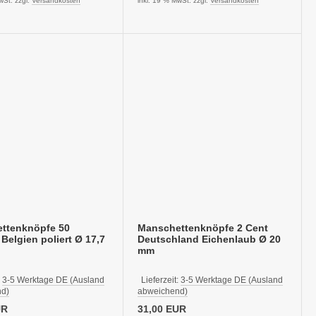
wSt. zzgl.
Versandkosten
inkl. 19 % MwSt. zzgl.
Versandkosten
ttenknöpfe 50
Manschettenknöpfe 2 Cent
Belgien poliert Ø 17,7
Deutschland Eichenlaub Ø 20
mm
:
3-5 Werktage DE (Ausland
Lieferzeit:
3-5 Werktage DE (Ausland
d)
abweichend)
UR
31,00 EUR