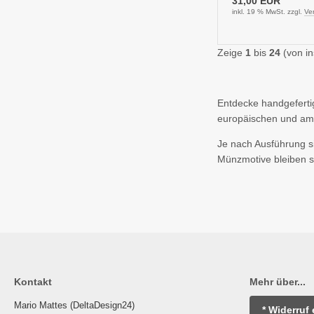
31,00 EUR
inkl. 19 % MwSt. zzgl.
Ve
Zeige
1
bis
24
(von i
Entdecke handgefert
europäischen und ame
Je nach Ausführung sin
Münzmotive bleiben s
Kontakt
Mehr über...
Mario Mattes (DeltaDesign24)
* Widerruf 