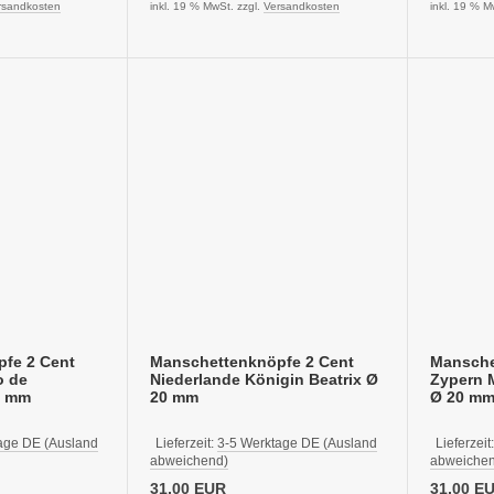
rsandkosten
inkl. 19 % MwSt. zzgl.
Versandkosten
inkl. 19 % M
fe 2 Cent
Manschettenknöpfe 2 Cent
Mansche
o de
Niederlande Königin Beatrix Ø
Zypern M
0 mm
20 mm
Ø 20 m
age DE (Ausland
Lieferzeit:
3-5 Werktage DE (Ausland
Lieferzeit
abweichend)
abweichen
31,00 EUR
31,00 E