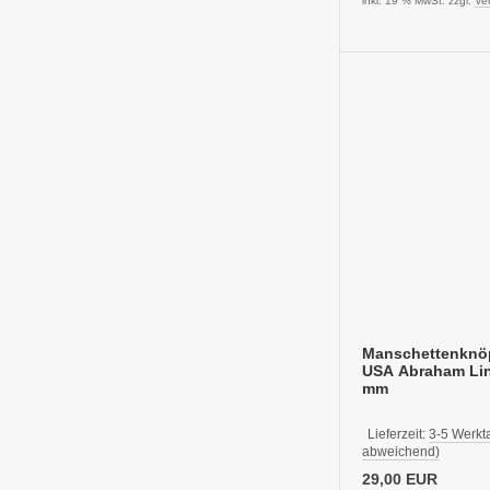
inkl. 19 % MwSt. zzgl.
Ve
Manschettenknö
USA Abraham Lin
mm
Lieferzeit:
3-5 Werkt
abweichend)
29,00 EUR