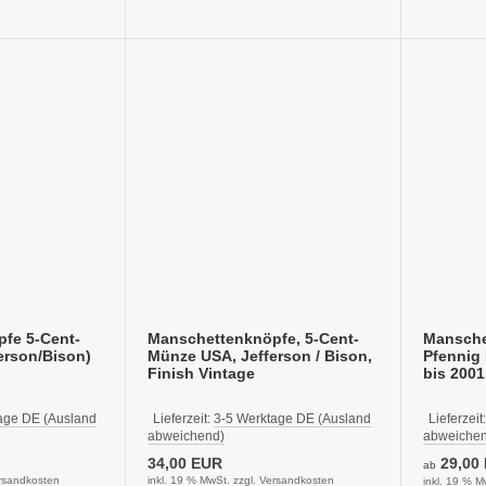
fe 5-Cent-
Manschettenknöpfe, 5-Cent-
Mansche
erson/Bison)
Münze USA, Jefferson / Bison,
Pfennig 
Finish Vintage
bis 2001
age DE (Ausland
Lieferzeit:
3-5 Werktage DE (Ausland
Lieferzeit
abweichend)
abweichen
34,00 EUR
29,00
ab
rsandkosten
inkl. 19 % MwSt. zzgl.
Versandkosten
inkl. 19 % M