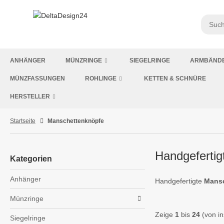
ANHÄNGER
MÜNZRINGE
SIEGELRINGE
ARMBÄND
MÜNZFASSUNGEN
ROHLINGE
KETTEN & SCHNÜRE
HERSTELLER
Startseite
Manschettenknöpfe
Handgeferti
Kategorien
Anhänger
Handgefertigte
Mansc
Münzringe
Zeige
1
bis
24
(von i
Siegelringe