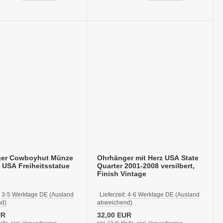
er Cowboyhut Münze
Ohrhänger mit Herz USA State
 USA Freiheitsstatue
Quarter 2001-2008 versilbert,
Finish Vintage
:
3-5 Werktage DE (Ausland
Lieferzeit:
4-6 Werktage DE (Ausland
d)
abweichend)
UR
32,00 EUR
wSt. zzgl.
Versandkosten
inkl. 19 % MwSt. zzgl.
Versandkosten