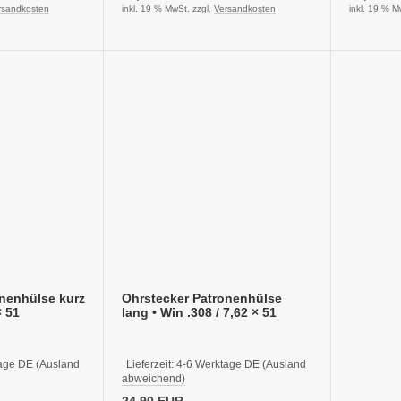
rsandkosten
inkl. 19 % MwSt. zzgl.
Versandkosten
inkl. 19 % M
nenhülse kurz
Ohrstecker Patronenhülse
× 51
lang • Win .308 / 7,62 × 51
age DE (Ausland
Lieferzeit:
4-6 Werktage DE (Ausland
abweichend)
24,90 EUR