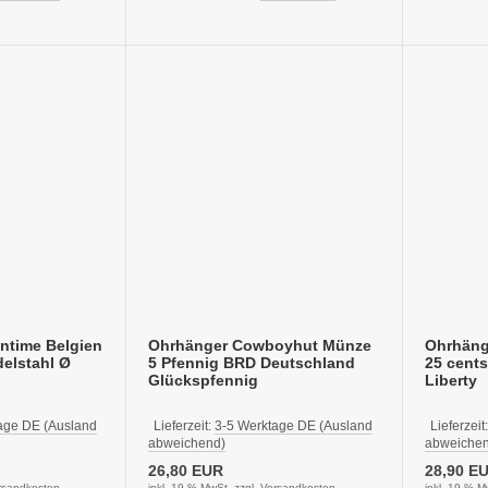
ntime Belgien
Ohrhänger Cowboyhut Münze
Ohrhäng
elstahl Ø
5 Pfennig BRD Deutschland
25 cents
Glückspfennig
Liberty
age DE (Ausland
Lieferzeit:
3-5 Werktage DE (Ausland
Lieferzeit
abweichend)
abweichen
26,80 EUR
28,90 E
rsandkosten
inkl. 19 % MwSt. zzgl.
Versandkosten
inkl. 19 % M