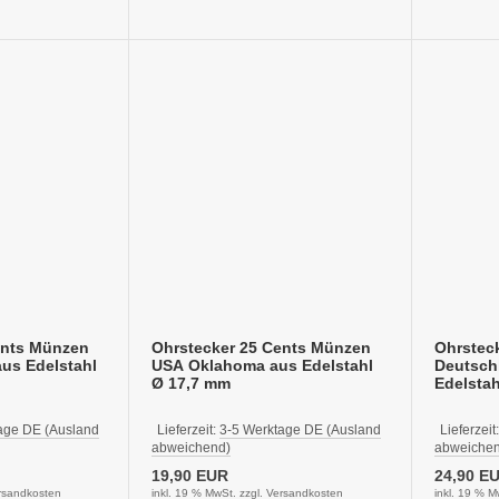
ents Münzen
Ohrstecker 25 Cents Münzen
Ohrstec
us Edelstahl
USA Oklahoma aus Edelstahl
Deutschl
Ø 17,7 mm
Edelsta
age DE (Ausland
Lieferzeit:
3-5 Werktage DE (Ausland
Lieferzeit
abweichend)
abweichen
19,90 EUR
24,90 E
rsandkosten
inkl. 19 % MwSt. zzgl.
Versandkosten
inkl. 19 % M