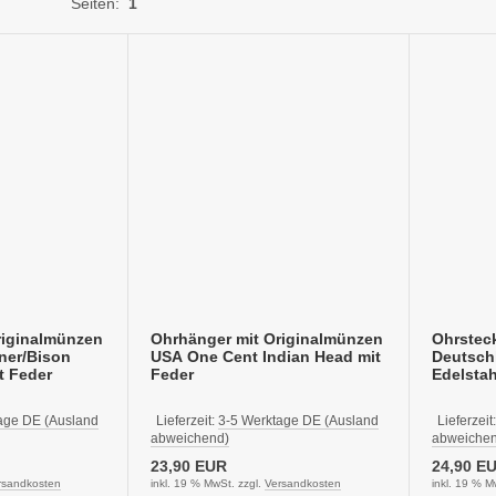
Seiten:
1
riginalmünzen
Ohrhänger mit Originalmünzen
Ohrstec
ner/Bison
USA One Cent Indian Head mit
Deutsch
t Feder
Feder
Edelsta
age DE (Ausland
Lieferzeit:
3-5 Werktage DE (Ausland
Lieferzeit
abweichend)
abweichen
23,90 EUR
24,90 E
rsandkosten
inkl. 19 % MwSt. zzgl.
Versandkosten
inkl. 19 % M