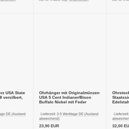
rz USA State
Ohrhänger mit Originalmünzen
Ohrsteck
 versilbert,
USA 5 Cent Indianer/Bison
Staatssi
Buffalo Nickel mit Feder
Edelsta
age DE (Ausland
Lieferzeit:
3-5 Werktage DE (Ausland
Lieferzeit
abweichend)
abweichen
23,90 EUR
32,00 E