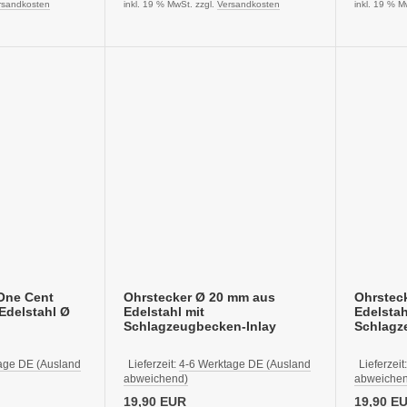
rsandkosten
inkl. 19 % MwSt. zzgl.
Versandkosten
inkl. 19 % M
One Cent
Ohrstecker Ø 20 mm aus
Ohrstec
Edelstahl Ø
Edelstahl mit
Edelstah
Schlagzeugbecken-Inlay
Schlagz
age DE (Ausland
Lieferzeit:
4-6 Werktage DE (Ausland
Lieferzeit
abweichend)
abweichen
19,90 EUR
19,90 E