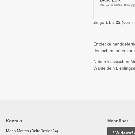
inkl. 19 % MwSt. zzgl.
Ve
Zeige
1
bis
22
(von i
Entdecke handgefert
deutschen, amerikani
Neben klassischen Mü
Wähle dein Lieblings
Kontakt
Mehr über...
Mario Mattes (DeltaDesign24)
* Widerruf 