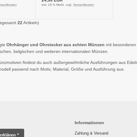
rsandkosten
inkl. 19 % MwSt. zzgl.
Versandkosten
nsgesamt
22
Artikeln)
igte
Ohrhänger und Ohrstecker aus echten Münzen
mit besonderen 
schen, belgischen und weiteren internationalen Münzen.
nzmotiven findest du auch außergewöhnliche Ausführungen aus Edelsta
modell passend nach Motiv, Material, Größe und Ausführung aus.
Informationen
Zahlung & Versand
erklären *