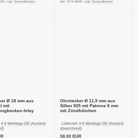
wSt. zzgl.
Versandkosten
inkl. 19 % MwSt. zzgl.
Versandkosten
ker Ø 18 mm aus
Ohrstecker Ø 11,5 mm aus
l mit
Silber 925 mit Patrone 6 mm
eugbecken-Inlay
mit Zündhütchen
:
4-6 Werktage DE (Ausland
Lieferzeit:
4-6 Werktage DE (Ausland
d)
abweichend)
UR
58,00 EUR