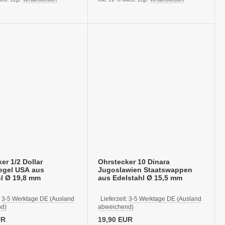
er 1/2 Dollar
Ohrstecker 10 Dinara
egel USA aus
Jugoslawien Staatswappen
hl Ø 19,8 mm
aus Edelstahl Ø 15,5 mm
:
3-5 Werktage DE (Ausland
Lieferzeit:
3-5 Werktage DE (Ausland
d)
abweichend)
UR
19,90 EUR