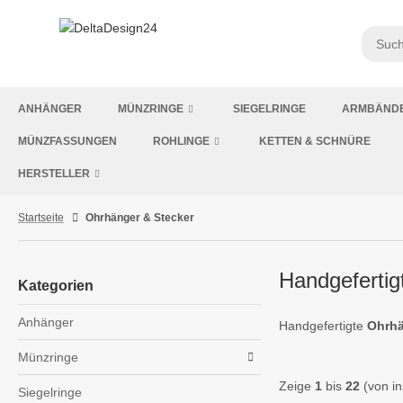
ANHÄNGER
MÜNZRINGE
SIEGELRINGE
ARMBÄND
MÜNZFASSUNGEN
ROHLINGE
KETTEN & SCHNÜRE
HERSTELLER
Startseite
Ohrhänger & Stecker
Handgeferti
Kategorien
Anhänger
Handgefertigte
Ohrhä
Münzringe
Zeige
1
bis
22
(von i
Siegelringe