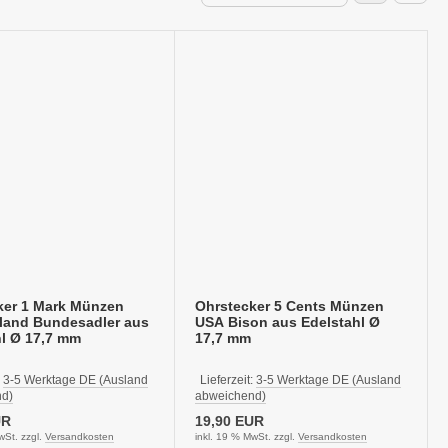
ker 1 Mark Münzen
Ohrstecker 5 Cents Münzen
land Bundesadler aus
USA Bison aus Edelstahl Ø
hl Ø 17,7 mm
17,7 mm
:
3-5 Werktage DE (Ausland
Lieferzeit:
3-5 Werktage DE (Ausland
d)
abweichend)
UR
19,90 EUR
wSt. zzgl.
Versandkosten
inkl. 19 % MwSt. zzgl.
Versandkosten