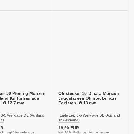
ker 50 Pfennig Münzen
Ohrstecker 10-Dinara-Münzen
and Kulturfrau aus
Jugoslawien Ohrstecker aus
hl Ø 17,7 mm
Edelstahl Ø 13 mm
:
3-5 Werktage DE (Ausland
Lieferzeit:
3-5 Werktage DE (Ausland
d)
abweichend)
UR
19,90 EUR
wSt. zzgl.
Versandkosten
inkl. 19 % MwSt. zzgl.
Versandkosten