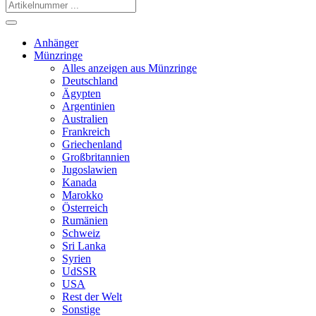
Anhänger
Münzringe
Alles anzeigen aus Münzringe
Deutschland
Ägypten
Argentinien
Australien
Frankreich
Griechenland
Großbritannien
Jugoslawien
Kanada
Marokko
Österreich
Rumänien
Schweiz
Sri Lanka
Syrien
UdSSR
USA
Rest der Welt
Sonstige