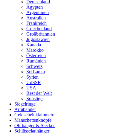
Deutschland
Ägypten
Argentinien
Australien
Frankreich
Griechenland
Großbritannien
Jugoslawien
Kanada
Marokko
Österreich
Rumänien
Schweiz
Sri Lanka
Syrien
UdSSR
USA
Rest der Welt
Sonstige
Siegelringe
Armbänder
Geldscheinklammern
Manschettenknöpfe
Ohrhänger & Stecker
Schlüsselanhänger