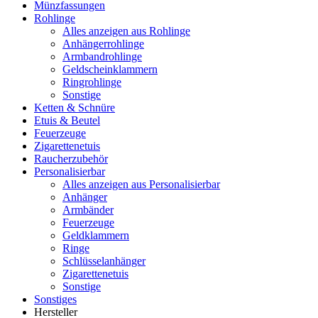
Münzfassungen
Rohlinge
Alles anzeigen aus Rohlinge
Anhängerrohlinge
Armbandrohlinge
Geldscheinklammern
Ringrohlinge
Sonstige
Ketten & Schnüre
Etuis & Beutel
Feuerzeuge
Zigarettenetuis
Raucherzubehör
Personalisierbar
Alles anzeigen aus Personalisierbar
Anhänger
Armbänder
Feuerzeuge
Geldklammern
Ringe
Schlüsselanhänger
Zigarettenetuis
Sonstige
Sonstiges
Hersteller