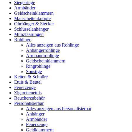
Siegelringe
Armbänder
Geldscheinklammern
Manschettenknöpfe
Ohrhänger & Stecker
Schlüsselanhänger
Münzfassungen
Rohlinge
Alles anzeigen aus Rohlinge
Anhängerrohlinge
Armbandrohlinge
Geldscheinklammern
Ringrohlinge
Sonstige
Ketten & Schnüre
Etuis & Beutel
Feuerzeuge
Zigarettenetuis
Raucherzubehör
Personalisierbar
Alles anzeigen aus Personalisierbar
Anhänger
Armbänder
Feuerzeuge
Geldklammern