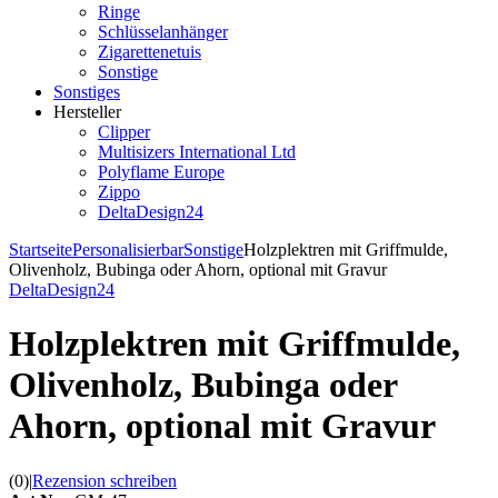
Ringe
Schlüsselanhänger
Zigarettenetuis
Sonstige
Sonstiges
Hersteller
Clipper
Multisizers International Ltd
Polyflame Europe
Zippo
DeltaDesign24
Startseite
Personalisierbar
Sonstige
Holzplektren mit Griffmulde,
Olivenholz, Bubinga oder Ahorn, optional mit Gravur
DeltaDesign24
Holzplektren mit Griffmulde,
Olivenholz, Bubinga oder
Ahorn, optional mit Gravur
(0)
|
Rezension schreiben