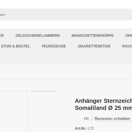
ER
GELDSCHEINKLAMMERN
MANSCHETTENKNÖPFE
OH
ETUIS & BEUTEL
FEUERZEUGE
ZIGARETTENETUIS
RAU
Anhänger Sternzeich
Somaliland Ø 25 m
|
Rezension schreiben
(0)
Art.Nr.:
L72