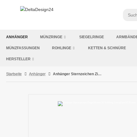
ANHÄNGER
MÜNZRINGE
SIEGELRINGE
ARMBÄND
MÜNZFASSUNGEN
ROHLINGE
KETTEN & SCHNÜRE
HERSTELLER
Startseite
Anhänger
Anhänger Sternzeichen Ziege Münze 10 Schilling Somaliland Ø 25 mm