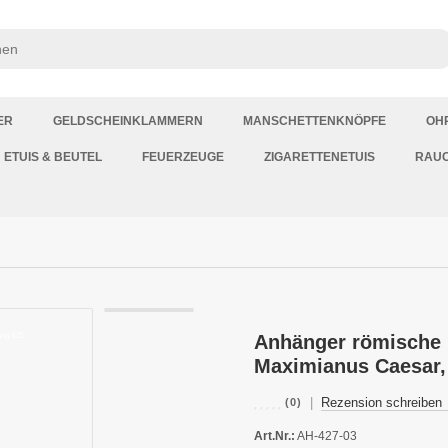
ER
GELDSCHEINKLAMMERN
MANSCHETTENKNÖPFE
OH
ETUIS & BEUTEL
FEUERZEUGE
ZIGARETTENETUIS
RAU
Anhänger römische Ka
Maximianus Caesar,
|
Rezension schreiben
(0)
Art.Nr.:
AH-427-03