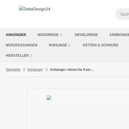
ANHÄNGER
MÜNZRINGE
SIEGELRINGE
ARMBÄND
MÜNZFASSUNGEN
ROHLINGE
KETTEN & SCHNÜRE
HERSTELLER
Startseite
Anhänger
Anhänger römische Kaiserzeit, Follis, Galerius Maximianus Caesar, Silberfassung 925