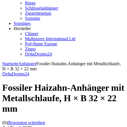
Ringe
Schlüsselanhänger
Zigarettenetuis
Sonstige
Sonstiges
Hersteller
Clipper
Multisizers International Ltd
Polyflame Europe
Zippo
DeltaDesign24
Startseite
Anhänger
Fossiler Haizahn-Anhänger mit Metallschlaufe,
H × B 32 × 22 mm
DeltaDesign24
Fossiler Haizahn-Anhänger mit
Metallschlaufe, H × B 32 × 22
mm
(0)
|
Rezension schreiben