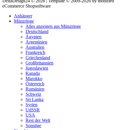
DeltaDesign24 © 2026 | Template © 2009-2026 by modified
eCommerce Shopsoftware
Anhänger
Münzringe
Alles anzeigen aus Münzringe
Deutschland
Ägypten
Argentinien
Australien
Frankreich
Griechenland
Großbritannien
Jugoslawien
Kanada
Marokko
Österreich
Rumänien
Schweiz
Sri Lanka
Syrien
UdSSR
USA
Rest der Welt
Sonstige