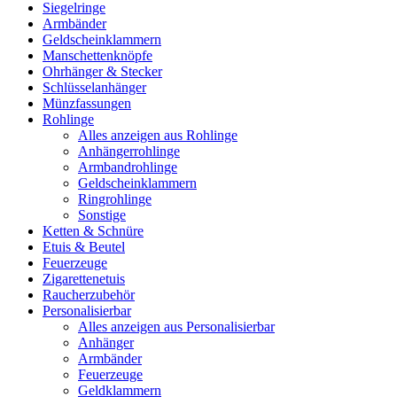
Siegelringe
Armbänder
Geldscheinklammern
Manschettenknöpfe
Ohrhänger & Stecker
Schlüsselanhänger
Münzfassungen
Rohlinge
Alles anzeigen aus Rohlinge
Anhängerrohlinge
Armbandrohlinge
Geldscheinklammern
Ringrohlinge
Sonstige
Ketten & Schnüre
Etuis & Beutel
Feuerzeuge
Zigarettenetuis
Raucherzubehör
Personalisierbar
Alles anzeigen aus Personalisierbar
Anhänger
Armbänder
Feuerzeuge
Geldklammern