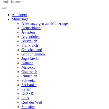
Anhänger
Münzringe
Alles anzeigen aus Münzringe
Deutschland
Ägypten
Argentinien
Australien
Frankreich
Griechenland
Großbritannien
Jugoslawien
Kanada
Marokko
Österreich
Rumänien
Schweiz
Sri Lanka
Syrien
UdSSR
USA
Rest der Welt
Sonstige