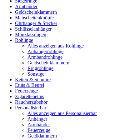
Siegelringe
Armbänder
Geldscheinklammern
Manschettenknöpfe
Ohrhänger & Stecker
Schlüsselanhänger
Münzfassungen
Rohlinge
Alles anzeigen aus Rohlinge
Anhängerrohlinge
Armbandrohlinge
Geldscheinklammern
Ringrohlinge
Sonstige
Ketten & Schnüre
Etuis & Beutel
Feuerzeuge
Zigarettenetuis
Raucherzubehör
Personalisierbar
Alles anzeigen aus Personalisierbar
Anhänger
Armbänder
Feuerzeuge
Geldklammern