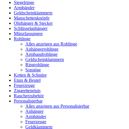
Siegelringe
Armbänder
Geldscheinklammern
Manschettenknöpfe
Ohrhänger & Stecker
Schlüsselanhänger
Münzfassungen
Rohlinge
Alles anzeigen aus Rohlinge
Anhängerrohlinge
Armbandrohlinge
Geldscheinklammern
Ringrohlinge
Sonstige
Ketten & Schnüre
Etuis & Beutel
Feuerzeuge
Zigarettenetuis
Raucherzubehör
Personalisierbar
Alles anzeigen aus Personalisierbar
Anhänger
Armbänder
Feuerzeuge
Geldklammern