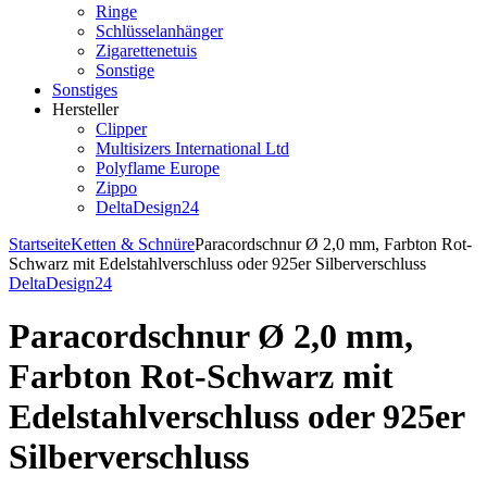
Ringe
Schlüsselanhänger
Zigarettenetuis
Sonstige
Sonstiges
Hersteller
Clipper
Multisizers International Ltd
Polyflame Europe
Zippo
DeltaDesign24
Startseite
Ketten & Schnüre
Paracordschnur Ø 2,0 mm, Farbton Rot-
Schwarz mit Edelstahlverschluss oder 925er Silberverschluss
DeltaDesign24
Paracordschnur Ø 2,0 mm,
Farbton Rot-Schwarz mit
Edelstahlverschluss oder 925er
Silberverschluss