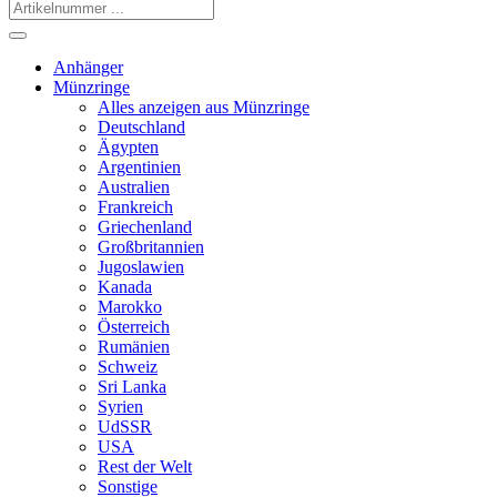
Anhänger
Münzringe
Alles anzeigen aus Münzringe
Deutschland
Ägypten
Argentinien
Australien
Frankreich
Griechenland
Großbritannien
Jugoslawien
Kanada
Marokko
Österreich
Rumänien
Schweiz
Sri Lanka
Syrien
UdSSR
USA
Rest der Welt
Sonstige