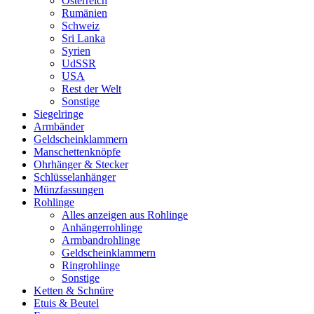
Österreich
Rumänien
Schweiz
Sri Lanka
Syrien
UdSSR
USA
Rest der Welt
Sonstige
Siegelringe
Armbänder
Geldscheinklammern
Manschettenknöpfe
Ohrhänger & Stecker
Schlüsselanhänger
Münzfassungen
Rohlinge
Alles anzeigen aus Rohlinge
Anhängerrohlinge
Armbandrohlinge
Geldscheinklammern
Ringrohlinge
Sonstige
Ketten & Schnüre
Etuis & Beutel