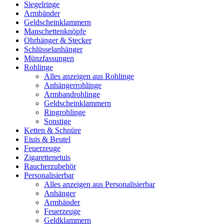
Siegelringe
Armbänder
Geldscheinklammern
Manschettenknöpfe
Ohrhänger & Stecker
Schlüsselanhänger
Münzfassungen
Rohlinge
Alles anzeigen aus Rohlinge
Anhängerrohlinge
Armbandrohlinge
Geldscheinklammern
Ringrohlinge
Sonstige
Ketten & Schnüre
Etuis & Beutel
Feuerzeuge
Zigarettenetuis
Raucherzubehör
Personalisierbar
Alles anzeigen aus Personalisierbar
Anhänger
Armbänder
Feuerzeuge
Geldklammern