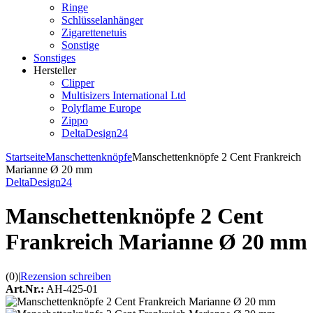
Ringe
Schlüsselanhänger
Zigarettenetuis
Sonstige
Sonstiges
Hersteller
Clipper
Multisizers International Ltd
Polyflame Europe
Zippo
DeltaDesign24
Startseite
Manschettenknöpfe
Manschettenknöpfe 2 Cent Frankreich
Marianne Ø 20 mm
DeltaDesign24
Manschettenknöpfe 2 Cent
Frankreich Marianne Ø 20 mm
(0)
|
Rezension schreiben
Art.Nr.:
AH-425-01