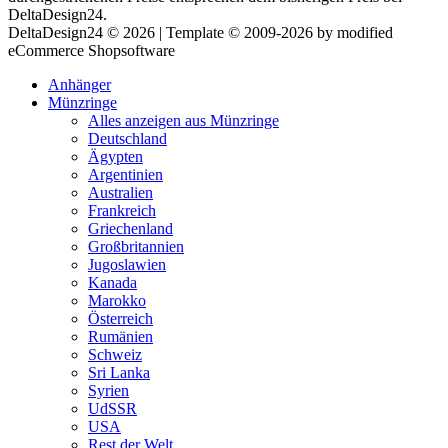
DeltaDesign24.
DeltaDesign24 © 2026 | Template © 2009-2026 by modified
eCommerce Shopsoftware
Anhänger
Münzringe
Alles anzeigen aus Münzringe
Deutschland
Ägypten
Argentinien
Australien
Frankreich
Griechenland
Großbritannien
Jugoslawien
Kanada
Marokko
Österreich
Rumänien
Schweiz
Sri Lanka
Syrien
UdSSR
USA
Rest der Welt