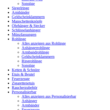
Sonstige
Siegelringe
Armbänder
Geldscheinklammern
Manschettenknöpfe
Ohrhänger & Stecker
Schlüsselanhänger
Münzfassungen
Rohlinge
Alles anzeigen aus Rohlinge
Anhängerrohlinge
Armbandrohlinge
Geldscheinklammern
Ringrohlinge
Sonstige
Ketten & Schnüre
Etuis & Beutel
Feuerzeuge
Zigarettenetuis
Raucherzubehör
Personalisierbar
Alles anzeigen aus Personalisierbar
Anhänger
Armbänder
Feuerzeuge