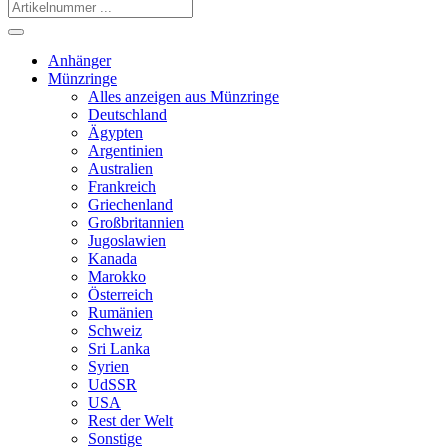
Anhänger
Münzringe
Alles anzeigen aus Münzringe
Deutschland
Ägypten
Argentinien
Australien
Frankreich
Griechenland
Großbritannien
Jugoslawien
Kanada
Marokko
Österreich
Rumänien
Schweiz
Sri Lanka
Syrien
UdSSR
USA
Rest der Welt
Sonstige