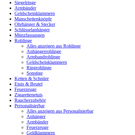
Siegelringe
Armbänder
Geldscheinklammern
Manschettenknöpfe
Ohrhänger & Stecker
Schlüsselanhänger
Münzfassungen
Rohlinge
Alles anzeigen aus Rohlinge
Anhängerrohlinge
Armbandrohlinge
Geldscheinklammern
Ringrohlinge
Sonstige
Ketten & Schnüre
Etuis & Beutel
Feuerzeuge
Zigarettenetuis
Raucherzubehör
Personalisierbar
Alles anzeigen aus Personalisierbar
Anhänger
Armbänder
Feuerzeuge
Geldklammern