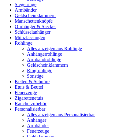
Siegelringe
Armbänder
Geldscheinklammern
Manschettenknöpfe
Ohrhänger & Stecker
Schlüsselanhänger
Münzfassungen
Rohlinge
Alles anzeigen aus Rohlinge
Anhängerrohlinge
Armbandrohlinge
Geldscheinklammern
Ringrohlinge
Sonstige
Ketten & Schnüre
Etuis & Beutel
Feuerzeuge
Zigarettenetuis
Raucherzubehör
Personalisierbar
Alles anzeigen aus Personalisierbar
Anhänger
Armbänder
Feuerzeuge
Geldklammern