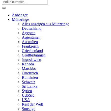
Anhänger
Münzringe
Alles anzeigen aus Münzringe
Deutschland
Ägypten
Argentinien
Australien
Frankreich
Griechenland
Großbritannien
Jugoslawien
Kanada
Marokko
Österreich
Rumänien
Schweiz
Sri Lanka
Syrien
UdSSR
USA
Rest der Welt
Sonstige