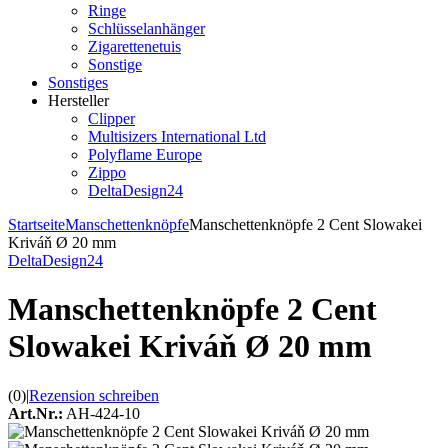
Ringe
Schlüsselanhänger
Zigarettenetuis
Sonstige
Sonstiges
Hersteller
Clipper
Multisizers International Ltd
Polyflame Europe
Zippo
DeltaDesign24
Startseite
Manschettenknöpfe
Manschettenknöpfe 2 Cent Slowakei
Kriváň Ø 20 mm
DeltaDesign24
Manschettenknöpfe 2 Cent
Slowakei Kriváň Ø 20 mm
(0)
|
Rezension schreiben
Art.Nr.:
AH-424-10