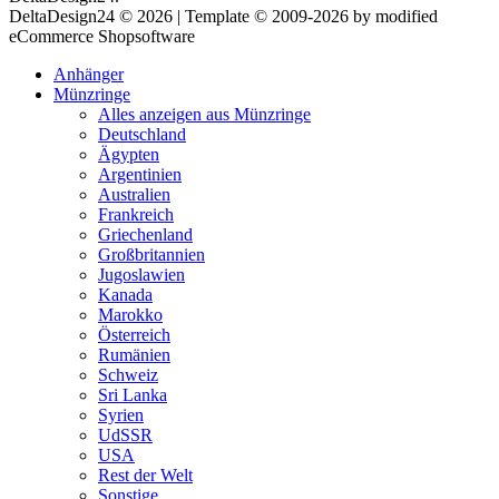
DeltaDesign24 © 2026 | Template © 2009-2026 by modified
eCommerce Shopsoftware
Anhänger
Münzringe
Alles anzeigen aus Münzringe
Deutschland
Ägypten
Argentinien
Australien
Frankreich
Griechenland
Großbritannien
Jugoslawien
Kanada
Marokko
Österreich
Rumänien
Schweiz
Sri Lanka
Syrien
UdSSR
USA
Rest der Welt
Sonstige