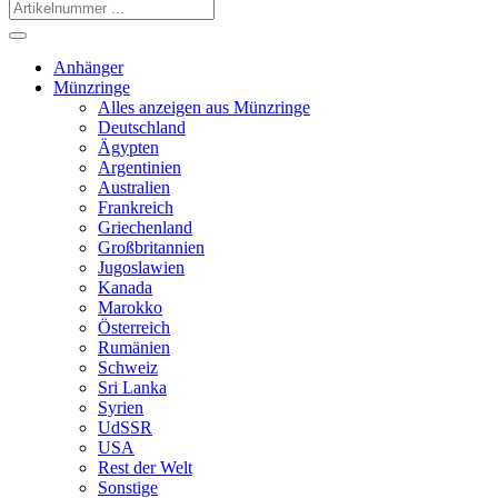
Anhänger
Münzringe
Alles anzeigen aus Münzringe
Deutschland
Ägypten
Argentinien
Australien
Frankreich
Griechenland
Großbritannien
Jugoslawien
Kanada
Marokko
Österreich
Rumänien
Schweiz
Sri Lanka
Syrien
UdSSR
USA
Rest der Welt
Sonstige