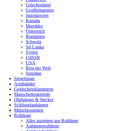
Griechenland
Großbritannien
Jugoslawien
Kanada
Marokko
Österreich
Rumänien
Schweiz
Sri Lanka
Syrien
UdSSR
USA
Rest der Welt
Sonstige
Siegelringe
Armbänder
Geldscheinklammern
Manschettenknöpfe
Ohrhänger & Stecker
Schlüsselanhänger
Münzfassungen
Rohlinge
Alles anzeigen aus Rohlinge
Anhängerrohlinge