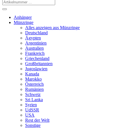
Anhänger
Münzringe
Alles anzeigen aus Münzringe
Deutschland
Ägypten
Argentinien
Australien
Frankreich
Griechenland
Großbritannien
Jugoslawien
Kanada
Marokko
Österreich
Rumänien
Schweiz
Sri Lanka
Syrien
UdSSR
USA
Rest der Welt
Sonstige