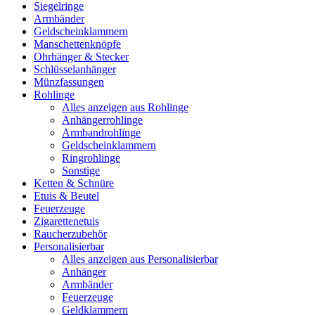
Siegelringe
Armbänder
Geldscheinklammern
Manschettenknöpfe
Ohrhänger & Stecker
Schlüsselanhänger
Münzfassungen
Rohlinge
Alles anzeigen aus Rohlinge
Anhängerrohlinge
Armbandrohlinge
Geldscheinklammern
Ringrohlinge
Sonstige
Ketten & Schnüre
Etuis & Beutel
Feuerzeuge
Zigarettenetuis
Raucherzubehör
Personalisierbar
Alles anzeigen aus Personalisierbar
Anhänger
Armbänder
Feuerzeuge
Geldklammern