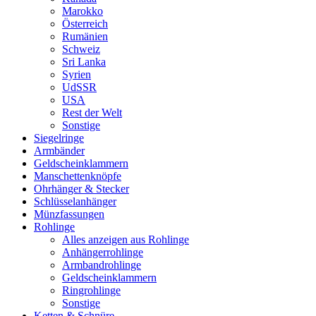
Marokko
Österreich
Rumänien
Schweiz
Sri Lanka
Syrien
UdSSR
USA
Rest der Welt
Sonstige
Siegelringe
Armbänder
Geldscheinklammern
Manschettenknöpfe
Ohrhänger & Stecker
Schlüsselanhänger
Münzfassungen
Rohlinge
Alles anzeigen aus Rohlinge
Anhängerrohlinge
Armbandrohlinge
Geldscheinklammern
Ringrohlinge
Sonstige
Ketten & Schnüre