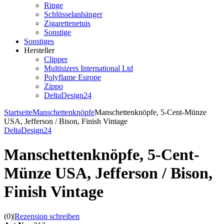
Ringe
Schlüsselanhänger
Zigarettenetuis
Sonstige
Sonstiges
Hersteller
Clipper
Multisizers International Ltd
Polyflame Europe
Zippo
DeltaDesign24
Startseite
Manschettenknöpfe
Manschettenknöpfe, 5-Cent-Münze
USA, Jefferson / Bison, Finish Vintage
DeltaDesign24
Manschettenknöpfe, 5-Cent-
Münze USA, Jefferson / Bison,
Finish Vintage
(0)
|
Rezension schreiben