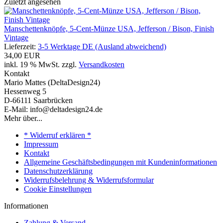
Zuletzt angesehen
Manschettenknöpfe, 5-Cent-Münze USA, Jefferson / Bison, Finish
Vintage
Lieferzeit:
3-5 Werktage DE (Ausland abweichend)
34,00 EUR
inkl. 19 % MwSt. zzgl.
Versandkosten
Kontakt
Mario Mattes (DeltaDesign24)
Hessenweg 5
D-66111 Saarbrücken
E-Mail: info@deltadesign24.de
Mehr über...
* Widerruf erklären *
Impressum
Kontakt
Allgemeine Geschäftsbedingungen mit Kundeninformationen
Datenschutzerklärung
Widerrufsbelehrung & Widerrufsformular
Cookie Einstellungen
Informationen
Zahlung & Versand