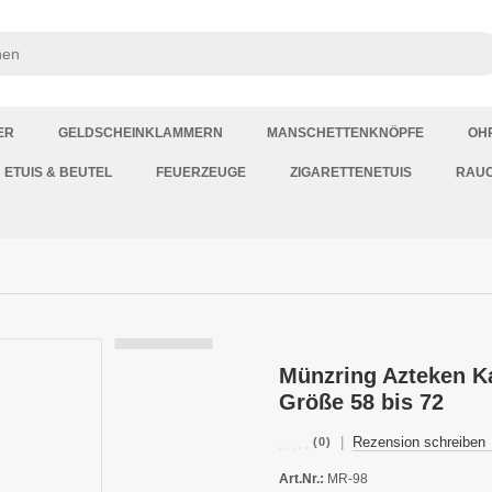
ER
GELDSCHEINKLAMMERN
MANSCHETTENKNÖPFE
OH
ETUIS & BEUTEL
FEUERZEUGE
ZIGARETTENETUIS
RAU
Münzring Azteken Ka
Größe 58 bis 72
|
Rezension schreiben
(0)
Art.Nr.:
MR-98