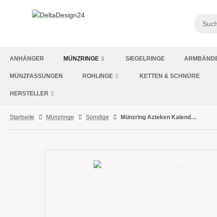
ANHÄNGER
MÜNZRINGE
SIEGELRINGE
ARMBÄND
MÜNZFASSUNGEN
ROHLINGE
KETTEN & SCHNÜRE
HERSTELLER
Startseite
Münzringe
Sonstige
Münzring Azteken Kalender 1/2 OZ Feinsilber 999er Größe 58 bis 72