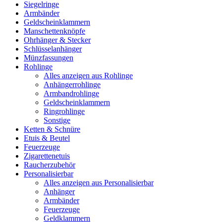
Siegelringe
Armbänder
Geldscheinklammern
Manschettenknöpfe
Ohrhänger & Stecker
Schlüsselanhänger
Münzfassungen
Rohlinge
Alles anzeigen aus Rohlinge
Anhängerrohlinge
Armbandrohlinge
Geldscheinklammern
Ringrohlinge
Sonstige
Ketten & Schnüre
Etuis & Beutel
Feuerzeuge
Zigarettenetuis
Raucherzubehör
Personalisierbar
Alles anzeigen aus Personalisierbar
Anhänger
Armbänder
Feuerzeuge
Geldklammern