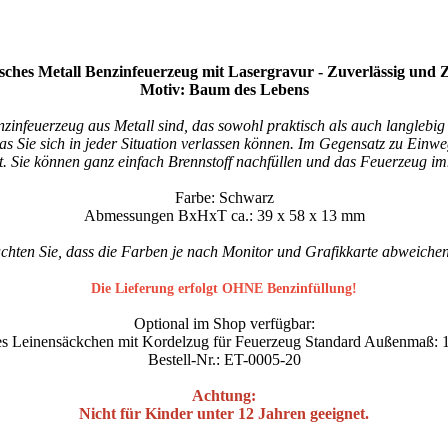
isches Metall Benzinfeuerzeug mit Lasergravur - Zuverlässig und Z
Motiv: Baum des Lebens
infeuerzeug aus Metall sind, das sowohl praktisch als auch langlebig is
das Sie sich in jeder Situation verlassen können. Im Gegensatz zu Einw
ont. Sie können ganz einfach Brennstoff nachfüllen und das Feuerzeug
Farbe: Schwarz
Abmessungen BxHxT ca.: 39 x 58 x 13 mm
achten Sie, dass die Farben je nach Monitor und Grafikkarte abweiche
Die Lieferung erfolgt OHNE Benzinfüllung!
Optional im Shop verfügbar:
s Leinensäckchen mit Kordelzug für Feuerzeug Standard Außenmaß: 
Bestell-Nr.: ET-0005-20
Achtung:
Nicht für Kinder unter 12 Jahren geeignet.