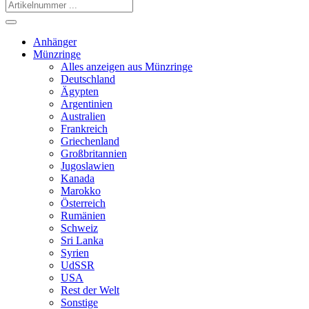
Anhänger
Münzringe
Alles anzeigen aus Münzringe
Deutschland
Ägypten
Argentinien
Australien
Frankreich
Griechenland
Großbritannien
Jugoslawien
Kanada
Marokko
Österreich
Rumänien
Schweiz
Sri Lanka
Syrien
UdSSR
USA
Rest der Welt
Sonstige