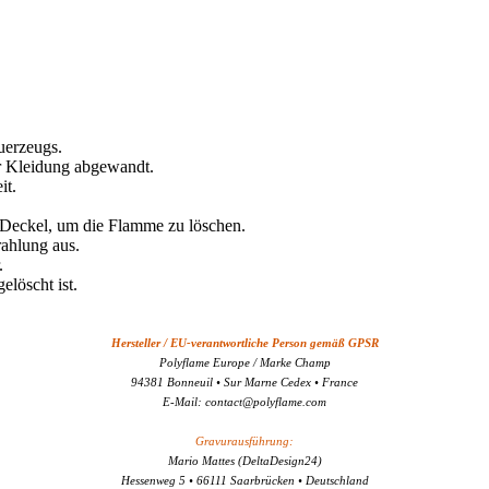
uerzeugs.
r Kleidung abgewandt.
it.
n Deckel, um die Flamme zu löschen.
rahlung aus.
.
elöscht ist.
Hersteller / EU-verantwortliche Person gemäß GPSR
Polyflame Europe / Marke Champ
94381 Bonneuil • Sur Marne Cedex • France
E-Mail: contact@polyflame.com
Gravurausführung:
Mario Mattes (DeltaDesign24)
Hessenweg 5 • 66111 Saarbrücken • Deutschland