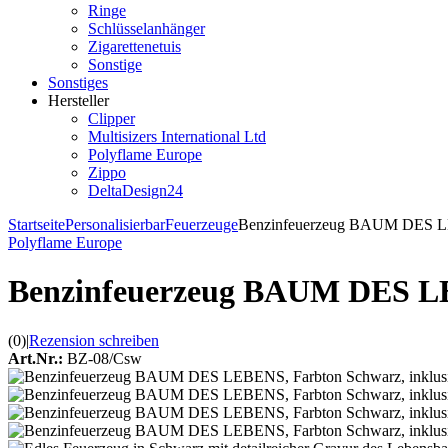
Ringe
Schlüsselanhänger
Zigarettenetuis
Sonstige
Sonstiges
Hersteller
Clipper
Multisizers International Ltd
Polyflame Europe
Zippo
DeltaDesign24
Startseite
Personalisierbar
Feuerzeuge
Benzinfeuerzeug BAUM DES LEB
Polyflame Europe
Benzinfeuerzeug BAUM DES LE
(0)
|
Rezension schreiben
Art.Nr.:
BZ-08/Csw