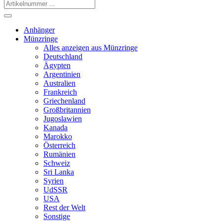
Anhänger
Münzringe
Alles anzeigen aus Münzringe
Deutschland
Ägypten
Argentinien
Australien
Frankreich
Griechenland
Großbritannien
Jugoslawien
Kanada
Marokko
Österreich
Rumänien
Schweiz
Sri Lanka
Syrien
UdSSR
USA
Rest der Welt
Sonstige