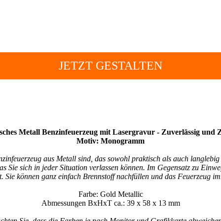
JETZT GESTALTEN
isches Metall Benzinfeuerzeug mit Lasergravur - Zuverlässig und Z
Motiv: Monogramm
infeuerzeug aus Metall sind, das sowohl praktisch als auch langlebig is
das Sie sich in jeder Situation verlassen können. Im Gegensatz zu Einw
ont. Sie können ganz einfach Brennstoff nachfüllen und das Feuerzeug
Farbe: Gold Metallic
Abmessungen BxHxT ca.: 39 x 58 x 13 mm
achten Sie, dass die Farben je nach Monitor und Grafikkarte abweiche