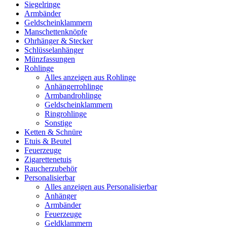
Siegelringe
Armbänder
Geldscheinklammern
Manschettenknöpfe
Ohrhänger & Stecker
Schlüsselanhänger
Münzfassungen
Rohlinge
Alles anzeigen aus Rohlinge
Anhängerrohlinge
Armbandrohlinge
Geldscheinklammern
Ringrohlinge
Sonstige
Ketten & Schnüre
Etuis & Beutel
Feuerzeuge
Zigarettenetuis
Raucherzubehör
Personalisierbar
Alles anzeigen aus Personalisierbar
Anhänger
Armbänder
Feuerzeuge
Geldklammern