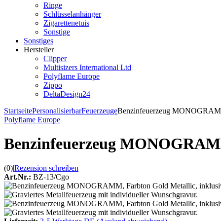
Ringe
Schlüsselanhänger
Zigarettenetuis
Sonstige
Sonstiges
Hersteller
Clipper
Multisizers International Ltd
Polyflame Europe
Zippo
DeltaDesign24
Startseite
Personalisierbar
Feuerzeuge
Benzinfeuerzeug MONOGRAMM, F
Polyflame Europe
Benzinfeuerzeug MONOGRAMM, 
(0)
|
Rezension schreiben
Art.Nr.:
BZ-13/Cgo