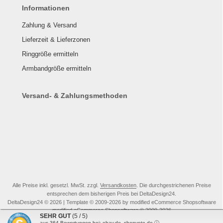
Informationen
Zahlung & Versand
Lieferzeit & Lieferzonen
Ringgröße ermitteln
Armbandgröße ermitteln
Versand- & Zahlungsmethoden
Alle Preise inkl. gesetzl. MwSt. zzgl.
Versandkosten
. Die durchgestrichenen Preise
entsprechen dem bisherigen Preis bei DeltaDesign24.
DeltaDesign24 © 2026 | Template © 2009-2026 by modified eCommerce Shopsoftware
mod
ified eCommerce Shopsoftware © 2009-2026
SEHR GUT
(5 / 5)
aus
364
Bewertungen bei: ebay.de, shopvote.de ⓘ