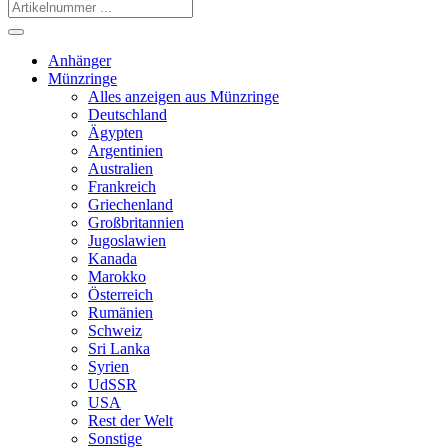
Anhänger
Münzringe
Alles anzeigen aus Münzringe
Deutschland
Ägypten
Argentinien
Australien
Frankreich
Griechenland
Großbritannien
Jugoslawien
Kanada
Marokko
Österreich
Rumänien
Schweiz
Sri Lanka
Syrien
UdSSR
USA
Rest der Welt
Sonstige