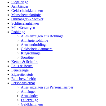
Siegelringe
Armbänder
Geldscheinklammern
Manschettenknöpfe
Ohrhänger & Stecker
Schlüsselanhänger
Münzfassungen
Rohlinge
Alles anzeigen aus Rohlinge
Anhängerrohlinge
Armbandrohlinge
Geldscheinklammern
Ringrohlinge
Sonstige
Ketten & Schnüre
Etuis & Beutel
Feuerzeuge
Zigarettenetuis
Raucherzubehör
Personalisierbar
Alles anzeigen aus Personalisierbar
Anhänger
Armbänder
Feuerzeuge
Geldklammern