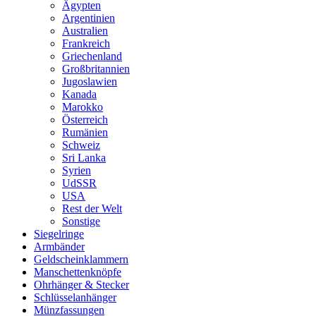
Ägypten
Argentinien
Australien
Frankreich
Griechenland
Großbritannien
Jugoslawien
Kanada
Marokko
Österreich
Rumänien
Schweiz
Sri Lanka
Syrien
UdSSR
USA
Rest der Welt
Sonstige
Siegelringe
Armbänder
Geldscheinklammern
Manschettenknöpfe
Ohrhänger & Stecker
Schlüsselanhänger
Münzfassungen