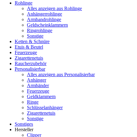
Rohlinge
Alles anzeigen aus Rohlinge
Anhängerrohlinge
Armbandrohlinge
Geldscheinklammern
Ringrohlinge
Sonstige
Ketten & Schnüre
Etuis & Beutel
Feuerzeuge
Zigarettenetuis
Raucherzubehör
Personalisierbar
Alles anzeigen aus Personalisierbar
Anhänger
Armbänder
Feuerzeuge
Geldklammern
Ringe
Schlüsselanhänger
Zigarettenetuis
Sonstige
Sonstiges
Hersteller
Clipper