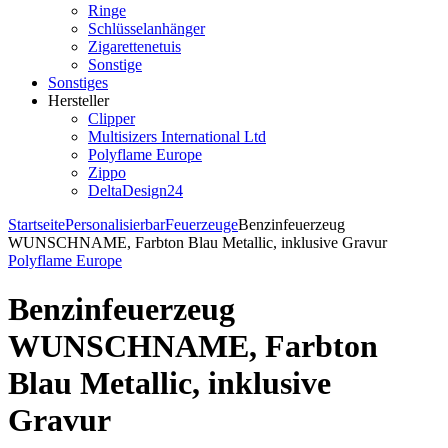
Ringe
Schlüsselanhänger
Zigarettenetuis
Sonstige
Sonstiges
Hersteller
Clipper
Multisizers International Ltd
Polyflame Europe
Zippo
DeltaDesign24
Startseite
Personalisierbar
Feuerzeuge
Benzinfeuerzeug
WUNSCHNAME, Farbton Blau Metallic, inklusive Gravur
Polyflame Europe
Benzinfeuerzeug
WUNSCHNAME, Farbton
Blau Metallic, inklusive
Gravur