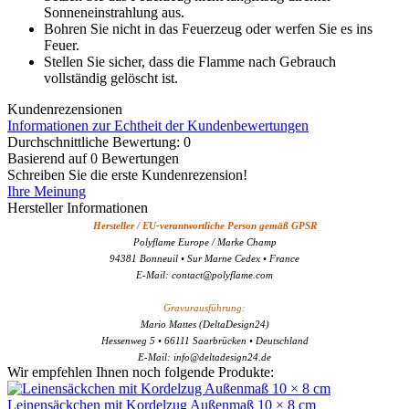
Sonneneinstrahlung aus.
Bohren Sie nicht in das Feuerzeug oder werfen Sie es ins
Feuer.
Stellen Sie sicher, dass die Flamme nach Gebrauch
vollständig gelöscht ist.
Kundenrezensionen
Informationen zur Echtheit der Kundenbewertungen
Durchschnittliche Bewertung: 0
Basierend auf 0 Bewertungen
Schreiben Sie die erste Kundenrezension!
Ihre Meinung
Hersteller Informationen
Hersteller / EU-verantwortliche Person gemäß GPSR
Polyflame Europe / Marke Champ
94381 Bonneuil • Sur Marne Cedex • France
E-Mail: contact@polyflame.com
Gravurausführung:
Mario Mattes (DeltaDesign24)
Hessenweg 5 • 66111 Saarbrücken • Deutschland
E-Mail: info@deltadesign24.de
Wir empfehlen Ihnen noch folgende Produkte:
Leinensäckchen mit Kordelzug Außenmaß 10 × 8 cm