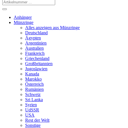
Anhänger
Münzringe
Alles anzeigen aus Münzringe
Deutschland
Ägypten
Argentinien
Australien
Frankreich
Griechenland
Großbritannien
Jugoslawien
Kanada
Marokko
Österreich
Rumänien
Schweiz
Sri Lanka
Syrien
UdSSR
USA
Rest der Welt
Sonstige