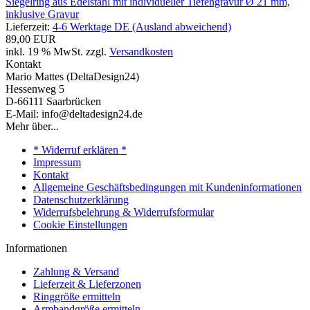
Siegelring aus Edelstahl mit individueller Tiefengravur Ø 21 mm,
inklusive Gravur
Lieferzeit:
4-6 Werktage DE (Ausland abweichend)
89,00 EUR
inkl. 19 % MwSt. zzgl.
Versandkosten
Kontakt
Mario Mattes (DeltaDesign24)
Hessenweg 5
D-66111 Saarbrücken
E-Mail: info@deltadesign24.de
Mehr über...
* Widerruf erklären *
Impressum
Kontakt
Allgemeine Geschäftsbedingungen mit Kundeninformationen
Datenschutzerklärung
Widerrufsbelehrung & Widerrufsformular
Cookie Einstellungen
Informationen
Zahlung & Versand
Lieferzeit & Lieferzonen
Ringgröße ermitteln
Armbandgröße ermitteln