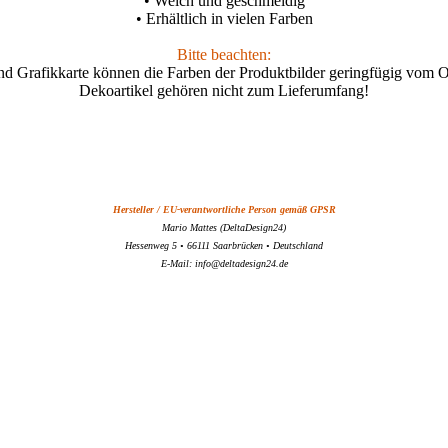
• Weich und geschmeidig
• Erhältlich in vielen Farben
Bitte beachten:
nd Grafikkarte können die Farben der Produktbilder geringfügig vom O
Dekoartikel gehören nicht zum Lieferumfang!
Hersteller / EU-verantwortliche Person gemäß GPSR
Mario Mattes (DeltaDesign24)
Hessenweg 5 • 66111 Saarbrücken • Deutschland
E-Mail: info@deltadesign24.de