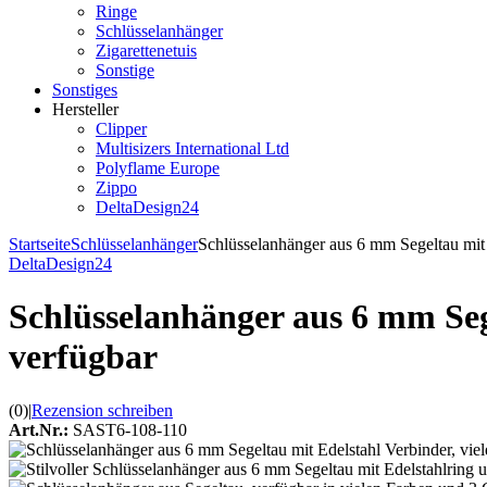
Ringe
Schlüsselanhänger
Zigarettenetuis
Sonstige
Sonstiges
Hersteller
Clipper
Multisizers International Ltd
Polyflame Europe
Zippo
DeltaDesign24
Startseite
Schlüsselanhänger
Schlüsselanhänger aus 6 mm Segeltau mit 
DeltaDesign24
Schlüsselanhänger aus 6 mm Seg
verfügbar
(0)
|
Rezension schreiben
Art.Nr.:
SAST6-108-110