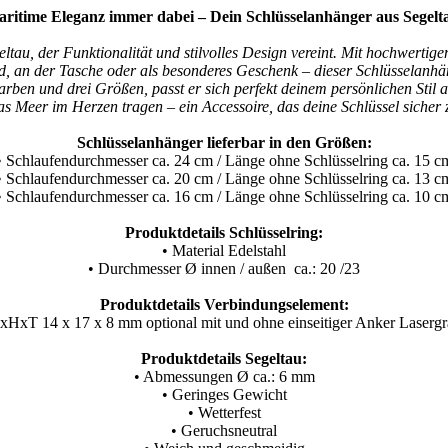
ritime Eleganz immer dabei – Dein Schlüsselanhänger aus Segelt
, der Funktionalität und stilvolles Design vereint. Mit hochwertigem 
, an der Tasche oder als besonderes Geschenk – dieser Schlüsselanhänge
arben und drei Größen, passt er sich perfekt deinem persönlichen Stil a
 das Meer im Herzen tragen – ein Accessoire, das deine Schlüssel sicher
Schlüsselanhänger lieferbar in den Größen:
• Schlaufendurchmesser ca. 24 cm / Länge ohne Schlüsselring ca. 15 c
• Schlaufendurchmesser ca. 20 cm / Länge ohne Schlüsselring ca. 13 c
• Schlaufendurchmesser ca. 16 cm / Länge ohne Schlüsselring ca. 10 c
Produktdetails Schlüsselring:
• Material Edelstahl
• Durchmesser Ø innen / außen ca.: 20 /23
Produktdetails Verbindungselement:
BxHxT 14 x 17 x 8 mm optional mit und ohne einseitiger Anker Lasergra
Produktdetails Segeltau:
• Abmessungen Ø ca.: 6 mm
• Geringes Gewicht
• Wetterfest
• Geruchsneutral