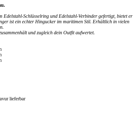
au.
Edelstahl-Schlüsselring und Edelstahl-Verbinder gefertigt, bietet er
r ist ein echter Hingucker im maritimen Stil. Erhältlich in vielen
n.
 zusammenhält und zugleich dein Outfit aufwertet.
m
m
m
vur lieferbar