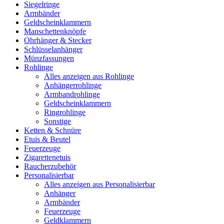
Siegelringe
Armbänder
Geldscheinklammern
Manschettenknöpfe
Ohrhänger & Stecker
Schlüsselanhänger
Münzfassungen
Rohlinge
Alles anzeigen aus Rohlinge
Anhängerrohlinge
Armbandrohlinge
Geldscheinklammern
Ringrohlinge
Sonstige
Ketten & Schnüre
Etuis & Beutel
Feuerzeuge
Zigarettenetuis
Raucherzubehör
Personalisierbar
Alles anzeigen aus Personalisierbar
Anhänger
Armbänder
Feuerzeuge
Geldklammern