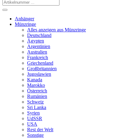
Anhänger
Münzringe
Alles anzeigen aus Münzringe
Deutschland
Ägypten
Argentinien
Australien
Frankreich
Griechenland
Großbritannien
Jugoslawien
Kanada
Marokko
Österreich
Rumänien
Schweiz
Sri Lanka
Syrien
UdSSR
USA
Rest der Welt
Sonstige