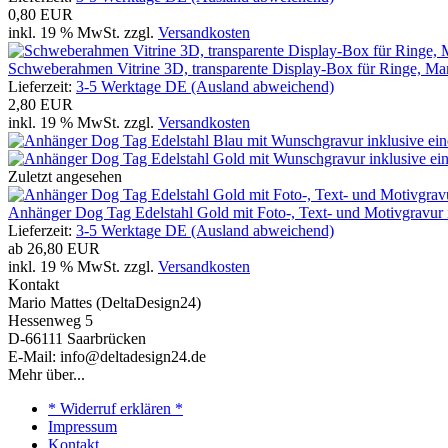
0,80 EUR
inkl. 19 % MwSt. zzgl.
Versandkosten
Schweberahmen Vitrine 3D, transparente Display-Box für Ringe, Ma
Lieferzeit:
3-5 Werktage DE (Ausland abweichend)
2,80 EUR
inkl. 19 % MwSt. zzgl.
Versandkosten
Zuletzt angesehen
Anhänger Dog Tag Edelstahl Gold mit Foto-, Text- und Motivgravur i
Lieferzeit:
3-5 Werktage DE (Ausland abweichend)
ab
26,80 EUR
inkl. 19 % MwSt. zzgl.
Versandkosten
Kontakt
Mario Mattes (DeltaDesign24)
Hessenweg 5
D-66111 Saarbrücken
E-Mail: info@deltadesign24.de
Mehr über...
* Widerruf erklären *
Impressum
Kontakt