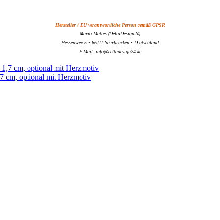
Hersteller / EU-verantwortliche Person gemäß GPSR
Mario Mattes (DeltaDesign24)
Hessenweg 5 • 66111 Saarbrücken • Deutschland
E-Mail: info@deltadesign24.de
,7 cm, optional mit Herzmotiv