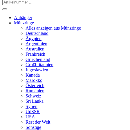
Anhänger
Münzringe
Alles anzeigen aus Münzringe
Deutschland
Ägypten
Argentinien
Australien
Frankreich
Griechenland
Großbritannien
Jugoslawien
Kanada
Marokko
Österreich
Rumänien
Schweiz
Sri Lanka
Syrien
UdSSR
USA
Rest der Welt
Sonstige