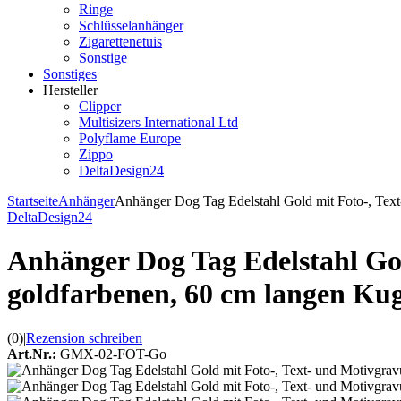
Ringe
Schlüsselanhänger
Zigarettenetuis
Sonstige
Sonstiges
Hersteller
Clipper
Multisizers International Ltd
Polyflame Europe
Zippo
DeltaDesign24
Startseite
Anhänger
Anhänger Dog Tag Edelstahl Gold mit Foto-, Text-
DeltaDesign24
Anhänger Dog Tag Edelstahl Gol
goldfarbenen, 60 cm langen Kug
(0)
|
Rezension schreiben
Art.Nr.:
GMX-02-FOT-Go