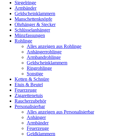
Siegelringe
Armbänder
Geldscheinklammern
Manschettenknöpfe
Ohrhänger & Stecker
Schlüsselanhänger
Münzfassungen
Rohlinge
Alles anzeigen aus Rohlinge
Anhängerrohlinge
Armbandrohlinge
Geldscheinklammern
Ringrohlinge
Sonstige
Ketten & Schnüre
Etuis & Beutel
Feuerzeuge
Zigarettenetuis
Raucherzubehör
Personalisierbar
Alles anzeigen aus Personalisierbar
Anhänger
Armbänder
Feuerzeuge
Geldklammern