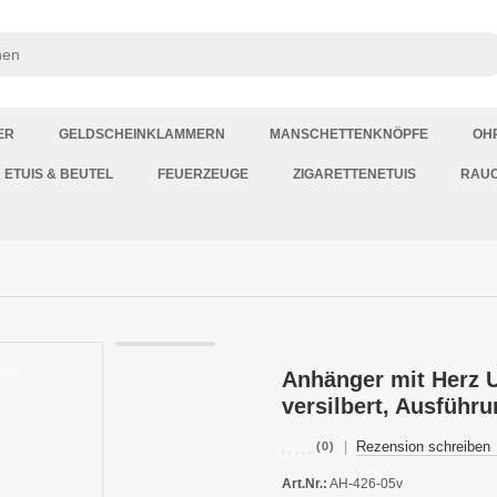
ER
GELDSCHEINKLAMMERN
MANSCHETTENKNÖPFE
OH
ETUIS & BEUTEL
FEUERZEUGE
ZIGARETTENETUIS
RAU
Anhänger mit Herz U
versilbert, Ausführ
|
Rezension schreiben
(0)
Art.Nr.:
AH-426-05v