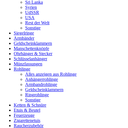
Sri Lanka
Syrien
UdSSR
USA
Rest der Welt
Sonstige
Siegelringe
Armbänder
Geldscheinklammern
Manschettenknöpfe
Ohrhänger & Stecker
Schlüsselanhänger
Münzfassungen
Rohlinge
Alles anzeigen aus Rohlinge
Anhängerrohlinge
Armbandrohlinge
Geldscheinklammern
Ringrohlinge
Sonstige
Ketten & Schnüre
Etuis & Beutel
Feuerzeuge
Zigarettenetuis
Raucherzubehör