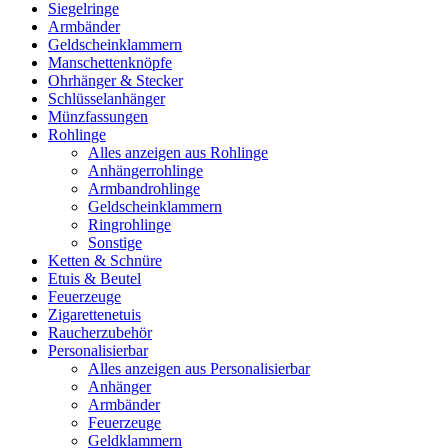
Siegelringe
Armbänder
Geldscheinklammern
Manschettenknöpfe
Ohrhänger & Stecker
Schlüsselanhänger
Münzfassungen
Rohlinge
Alles anzeigen aus Rohlinge
Anhängerrohlinge
Armbandrohlinge
Geldscheinklammern
Ringrohlinge
Sonstige
Ketten & Schnüre
Etuis & Beutel
Feuerzeuge
Zigarettenetuis
Raucherzubehör
Personalisierbar
Alles anzeigen aus Personalisierbar
Anhänger
Armbänder
Feuerzeuge
Geldklammern