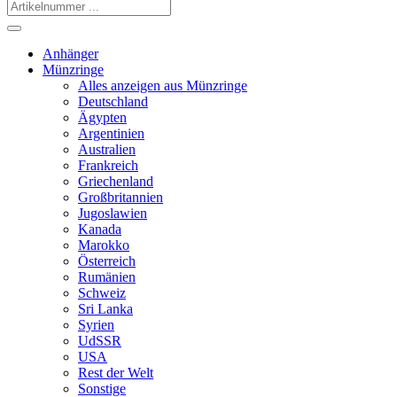
Anhänger
Münzringe
Alles anzeigen aus Münzringe
Deutschland
Ägypten
Argentinien
Australien
Frankreich
Griechenland
Großbritannien
Jugoslawien
Kanada
Marokko
Österreich
Rumänien
Schweiz
Sri Lanka
Syrien
UdSSR
USA
Rest der Welt
Sonstige