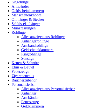
Siegelringe
Armbänder
Geldscheinklammern
Manschettenknöpfe
Ohrhänger & Stecker
Schlüsselanhänger
Münzfassungen
Rohlinge
Alles anzeigen aus Rohlinge
Anhängerrohlinge
Armbandrohlinge
Geldscheinklammern
Ringrohlinge
Sonstige
Ketten & Schnüre
Etuis & Beutel
Feuerzeuge
Zigarettenetuis
Raucherzubehör
Personalisierbar
Alles anzeigen aus Personalisierbar
Anhänger
Armbänder
Feuerzeuge
Geldklammern