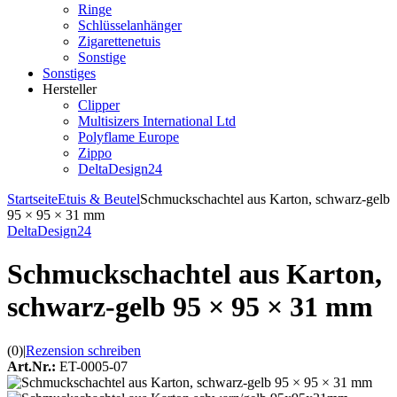
Ringe
Schlüsselanhänger
Zigarettenetuis
Sonstige
Sonstiges
Hersteller
Clipper
Multisizers International Ltd
Polyflame Europe
Zippo
DeltaDesign24
Startseite
Etuis & Beutel
Schmuckschachtel aus Karton, schwarz-gelb
95 × 95 × 31 mm
DeltaDesign24
Schmuckschachtel aus Karton,
schwarz-gelb 95 × 95 × 31 mm
(0)
|
Rezension schreiben
Art.Nr.:
ET-0005-07