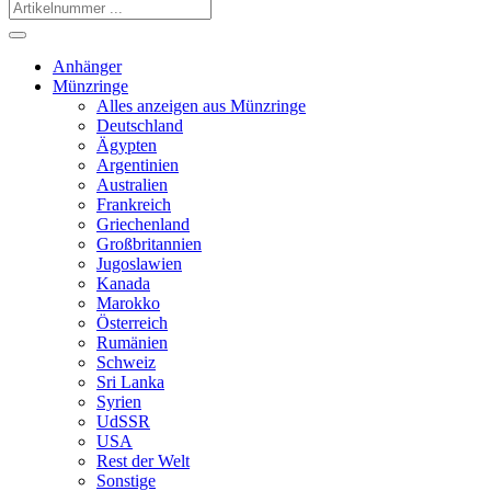
Anhänger
Münzringe
Alles anzeigen aus Münzringe
Deutschland
Ägypten
Argentinien
Australien
Frankreich
Griechenland
Großbritannien
Jugoslawien
Kanada
Marokko
Österreich
Rumänien
Schweiz
Sri Lanka
Syrien
UdSSR
USA
Rest der Welt
Sonstige