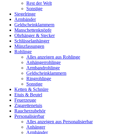
Rest der Welt
Sonstige
Siegelringe
Armbänder
Geldscheinklammern
Manschettenknöpfe
Ohrhänger & Stecker
Schlüsselanhänger
Münzfassungen
Rohlinge
Alles anzeigen aus Rohlinge
Anhängerrohlinge
Armbandrohlinge
Geldscheinklammern
Ringrohlinge
Sonstige
Ketten & Schnüre
Etuis & Beutel
Feuerzeuge
Zigarettenetuis
Raucherzubehör
Personalisierbar
Alles anzeigen aus Personalisierbar
Anhänger
Armbänder