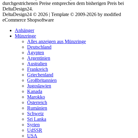
durchgestrichenen Preise entsprechen dem bisherigen Preis bei
DeltaDesign24.
DeltaDesign24 © 2026 | Template © 2009-2026 by modified
eCommerce Shopsoftware
Anhänger
Münzringe
Alles anzeigen aus Münzringe
Deutschland
Ägypten
Argentinien
Australien
Frankreich
Griechenland
Großbritannien
Jugoslawien
Kanada
Marokko
Österreich
Rumänien
Schweiz
Sri Lanka
Syrien
UdSSR
USA