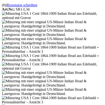
(0)
|
Rezension schreiben
Art.Nr.:
SR1-L34