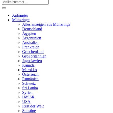
Anhänger
Münzringe
Alles anzeigen aus Münzringe
Deutschland
Ägypten
Argentinien
Australien
Frankreich
Griechenland
Großbritannien
Jugoslawien
Kanada
Marokko
Österreich
Rumänien
Schweiz
Sri Lanka
Syrien
UdSSR
USA
Rest der Welt
Sonstige