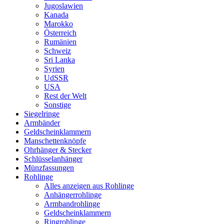
Jugoslawien
Kanada
Marokko
Österreich
Rumänien
Schweiz
Sri Lanka
Syrien
UdSSR
USA
Rest der Welt
Sonstige
Siegelringe
Armbänder
Geldscheinklammern
Manschettenknöpfe
Ohrhänger & Stecker
Schlüsselanhänger
Münzfassungen
Rohlinge
Alles anzeigen aus Rohlinge
Anhängerrohlinge
Armbandrohlinge
Geldscheinklammern
Ringrohlinge