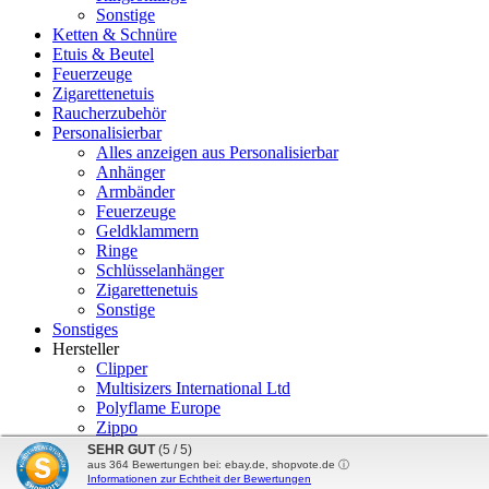
Sonstige
Ketten & Schnüre
Etuis & Beutel
Feuerzeuge
Zigarettenetuis
Raucherzubehör
Personalisierbar
Alles anzeigen aus Personalisierbar
Anhänger
Armbänder
Feuerzeuge
Geldklammern
Ringe
Schlüsselanhänger
Zigarettenetuis
Sonstige
Sonstiges
Hersteller
Clipper
Multisizers International Ltd
Polyflame Europe
Zippo
DeltaDesign24
SEHR GUT
(5 / 5)
aus
364
Bewertungen bei: ebay.de, shopvote.de ⓘ
Informationen zur Echtheit der Bewertungen
mod
ified eCommerce Shopsoftware © 2009-2026