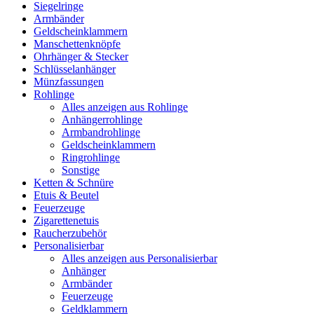
Siegelringe
Armbänder
Geldscheinklammern
Manschettenknöpfe
Ohrhänger & Stecker
Schlüsselanhänger
Münzfassungen
Rohlinge
Alles anzeigen aus Rohlinge
Anhängerrohlinge
Armbandrohlinge
Geldscheinklammern
Ringrohlinge
Sonstige
Ketten & Schnüre
Etuis & Beutel
Feuerzeuge
Zigarettenetuis
Raucherzubehör
Personalisierbar
Alles anzeigen aus Personalisierbar
Anhänger
Armbänder
Feuerzeuge
Geldklammern