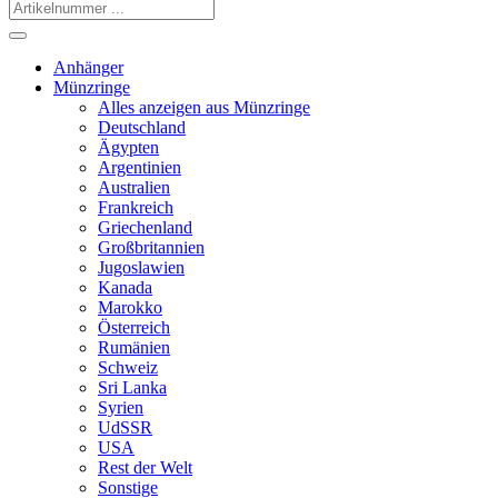
Anhänger
Münzringe
Alles anzeigen aus Münzringe
Deutschland
Ägypten
Argentinien
Australien
Frankreich
Griechenland
Großbritannien
Jugoslawien
Kanada
Marokko
Österreich
Rumänien
Schweiz
Sri Lanka
Syrien
UdSSR
USA
Rest der Welt
Sonstige