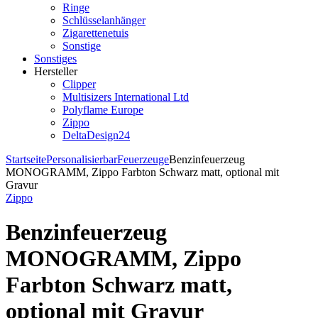
Ringe
Schlüsselanhänger
Zigarettenetuis
Sonstige
Sonstiges
Hersteller
Clipper
Multisizers International Ltd
Polyflame Europe
Zippo
DeltaDesign24
Startseite
Personalisierbar
Feuerzeuge
Benzinfeuerzeug
MONOGRAMM, Zippo Farbton Schwarz matt, optional mit
Gravur
Zippo
Benzinfeuerzeug
MONOGRAMM, Zippo
Farbton Schwarz matt,
optional mit Gravur