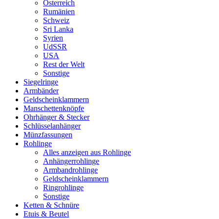
Österreich
Rumänien
Schweiz
Sri Lanka
Syrien
UdSSR
USA
Rest der Welt
Sonstige
Siegelringe
Armbänder
Geldscheinklammern
Manschettenknöpfe
Ohrhänger & Stecker
Schlüsselanhänger
Münzfassungen
Rohlinge
Alles anzeigen aus Rohlinge
Anhängerrohlinge
Armbandrohlinge
Geldscheinklammern
Ringrohlinge
Sonstige
Ketten & Schnüre
Etuis & Beutel