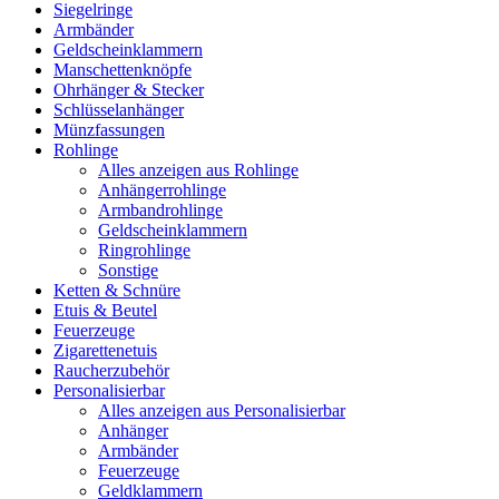
Siegelringe
Armbänder
Geldscheinklammern
Manschettenknöpfe
Ohrhänger & Stecker
Schlüsselanhänger
Münzfassungen
Rohlinge
Alles anzeigen aus Rohlinge
Anhängerrohlinge
Armbandrohlinge
Geldscheinklammern
Ringrohlinge
Sonstige
Ketten & Schnüre
Etuis & Beutel
Feuerzeuge
Zigarettenetuis
Raucherzubehör
Personalisierbar
Alles anzeigen aus Personalisierbar
Anhänger
Armbänder
Feuerzeuge
Geldklammern