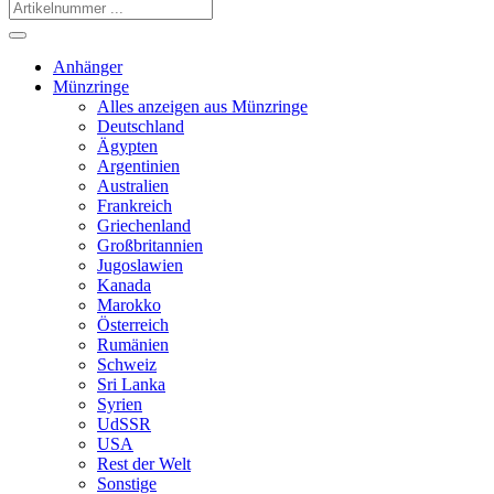
Anhänger
Münzringe
Alles anzeigen aus Münzringe
Deutschland
Ägypten
Argentinien
Australien
Frankreich
Griechenland
Großbritannien
Jugoslawien
Kanada
Marokko
Österreich
Rumänien
Schweiz
Sri Lanka
Syrien
UdSSR
USA
Rest der Welt
Sonstige