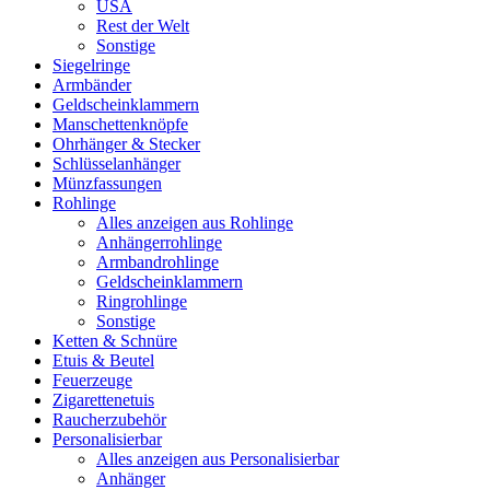
USA
Rest der Welt
Sonstige
Siegelringe
Armbänder
Geldscheinklammern
Manschettenknöpfe
Ohrhänger & Stecker
Schlüsselanhänger
Münzfassungen
Rohlinge
Alles anzeigen aus Rohlinge
Anhängerrohlinge
Armbandrohlinge
Geldscheinklammern
Ringrohlinge
Sonstige
Ketten & Schnüre
Etuis & Beutel
Feuerzeuge
Zigarettenetuis
Raucherzubehör
Personalisierbar
Alles anzeigen aus Personalisierbar
Anhänger