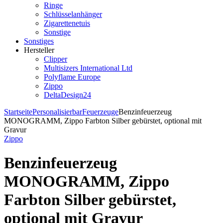
Ringe
Schlüsselanhänger
Zigarettenetuis
Sonstige
Sonstiges
Hersteller
Clipper
Multisizers International Ltd
Polyflame Europe
Zippo
DeltaDesign24
Startseite
Personalisierbar
Feuerzeuge
Benzinfeuerzeug
MONOGRAMM, Zippo Farbton Silber gebürstet, optional mit
Gravur
Zippo
Benzinfeuerzeug
MONOGRAMM, Zippo
Farbton Silber gebürstet,
optional mit Gravur