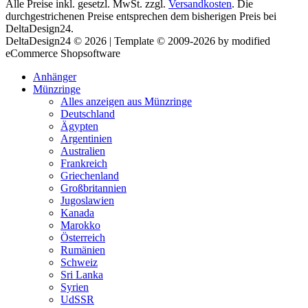
Alle Preise inkl. gesetzl. MwSt. zzgl.
Versandkosten
. Die
durchgestrichenen Preise entsprechen dem bisherigen Preis bei
DeltaDesign24.
DeltaDesign24 © 2026 | Template © 2009-2026 by modified
eCommerce Shopsoftware
Anhänger
Münzringe
Alles anzeigen aus Münzringe
Deutschland
Ägypten
Argentinien
Australien
Frankreich
Griechenland
Großbritannien
Jugoslawien
Kanada
Marokko
Österreich
Rumänien
Schweiz
Sri Lanka
Syrien
UdSSR