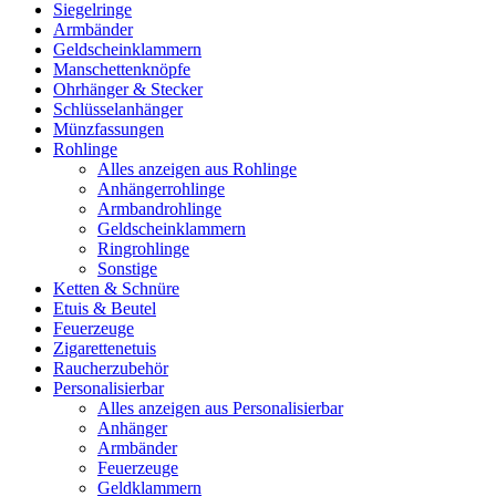
Siegelringe
Armbänder
Geldscheinklammern
Manschettenknöpfe
Ohrhänger & Stecker
Schlüsselanhänger
Münzfassungen
Rohlinge
Alles anzeigen aus Rohlinge
Anhängerrohlinge
Armbandrohlinge
Geldscheinklammern
Ringrohlinge
Sonstige
Ketten & Schnüre
Etuis & Beutel
Feuerzeuge
Zigarettenetuis
Raucherzubehör
Personalisierbar
Alles anzeigen aus Personalisierbar
Anhänger
Armbänder
Feuerzeuge
Geldklammern