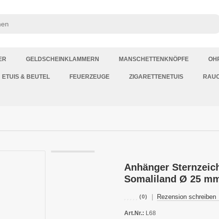
ER
GELDSCHEINKLAMMERN
MANSCHETTENKNÖPFE
OH
ETUIS & BEUTEL
FEUERZEUGE
ZIGARETTENETUIS
RAU
Anhänger Sternzeich
Somaliland Ø 25 m
|
Rezension schreiben
(0)
Art.Nr.:
L68