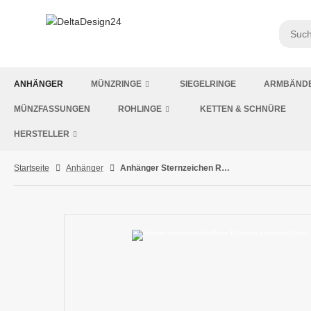
ANHÄNGER
MÜNZRINGE
SIEGELRINGE
ARMBÄND
MÜNZFASSUNGEN
ROHLINGE
KETTEN & SCHNÜRE
HERSTELLER
Startseite
Anhänger
Anhänger Sternzeichen Ratte Münze 10 Schilling Somaliland Ø 25 mm