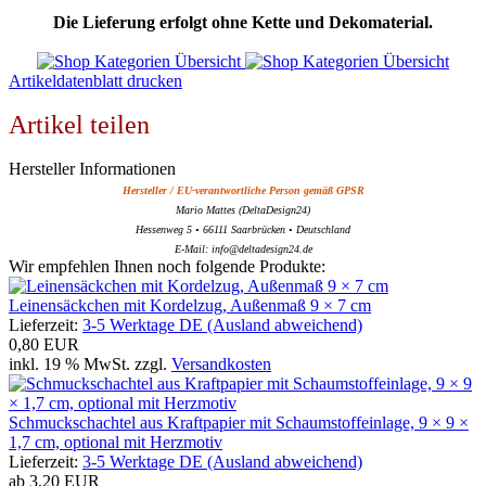
Die Lieferung erfolgt ohne Kette und Dekomaterial.
Artikeldatenblatt drucken
Artikel teilen
Hersteller Informationen
Hersteller / EU-verantwortliche Person gemäß GPSR
Mario Mattes (DeltaDesign24)
Hessenweg 5 • 66111 Saarbrücken • Deutschland
E-Mail: info@deltadesign24.de
Wir empfehlen Ihnen noch folgende Produkte:
Leinensäckchen mit Kordelzug, Außenmaß 9 × 7 cm
Lieferzeit:
3-5 Werktage DE (Ausland abweichend)
0,80 EUR
inkl. 19 % MwSt. zzgl.
Versandkosten
Schmuckschachtel aus Kraftpapier mit Schaumstoffeinlage, 9 × 9 ×
1,7 cm, optional mit Herzmotiv
Lieferzeit:
3-5 Werktage DE (Ausland abweichend)
ab
3,20 EUR