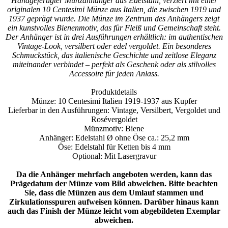
Handgefertigter Münzanhänger aus Edelstahl, verziert mit einer
originalen 10 Centesimi Münze aus Italien, die zwischen 1919 und
1937 geprägt wurde. Die Münze im Zentrum des Anhängers zeigt
ein kunstvolles Bienenmotiv, das für Fleiß und Gemeinschaft steht.
Der Anhänger ist in drei Ausführungen erhältlich: im authentischen
Vintage-Look, versilbert oder edel vergoldet. Ein besonderes
Schmuckstück, das italienische Geschichte und zeitlose Eleganz
miteinander verbindet – perfekt als Geschenk oder als stilvolles
Accessoire für jeden Anlass.
Produktdetails
Münze: 10 Centesimi Italien 1919-1937 aus Kupfer
Lieferbar in den Ausführungen: Vintage, Versilbert, Vergoldet und
Rosévergoldet
Münzmotiv: Biene
Anhänger: Edelstahl Ø ohne Öse ca.: 25,2 mm
Öse: Edelstahl für Ketten bis 4 mm
Optional: Mit Lasergravur
Da die Anhänger mehrfach angeboten werden, kann das
Prägedatum der Münze vom Bild abweichen. Bitte beachten
Sie, dass die Münzen aus dem Umlauf stammen und
Zirkulationsspuren aufweisen können. Darüber hinaus kann
auch das Finish der Münze leicht vom abgebildeten Exemplar
abweichen.