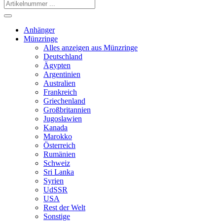
Anhänger
Münzringe
Alles anzeigen aus Münzringe
Deutschland
Ägypten
Argentinien
Australien
Frankreich
Griechenland
Großbritannien
Jugoslawien
Kanada
Marokko
Österreich
Rumänien
Schweiz
Sri Lanka
Syrien
UdSSR
USA
Rest der Welt
Sonstige