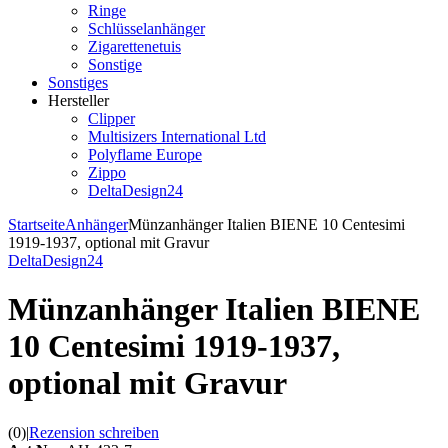
Ringe
Schlüsselanhänger
Zigarettenetuis
Sonstige
Sonstiges
Hersteller
Clipper
Multisizers International Ltd
Polyflame Europe
Zippo
DeltaDesign24
Startseite
Anhänger
Münzanhänger Italien BIENE 10 Centesimi
1919-1937, optional mit Gravur
DeltaDesign24
Münzanhänger Italien BIENE
10 Centesimi 1919-1937,
optional mit Gravur
(0)
|
Rezension schreiben