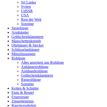
Sri Lanka
Syrien
UdSSR
USA
Rest der Welt
Sonstige
Siegelringe
Armbänder
Geldscheinklammern
Manschettenknöpfe
Ohrhänger & Stecker
Schlüsselanhänger
Münzfassungen
Rohlinge
Alles anzeigen aus Rohlinge
Anhängerrohlinge
Armbandrohlinge
Geldscheinklammern
Ringrohlinge
Sonstige
Ketten & Schnüre
Etuis & Beutel
Feuerzeuge
Zigarettenetuis
Raucherzubehör