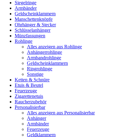
Siegelringe
Armbänder
Geldscheinklammern
Manschettenknöpfe
Ohrhänger & Stecker
Schlüsselanhänger
Münzfassungen
Rohlinge
Alles anzeigen aus Rohlinge
Anhängerrohlinge
Armbandrohlinge
Geldscheinklammern
Ringrohlinge
Sonstige
Ketten & Schnüre
Etuis & Beutel
Feuerzeuge
Zigarettenetuis
Raucherzubehör
Personalisierbar
Alles anzeigen aus Personalisierbar
Anhänger
Armbänder
Feuerzeuge
Geldklammern