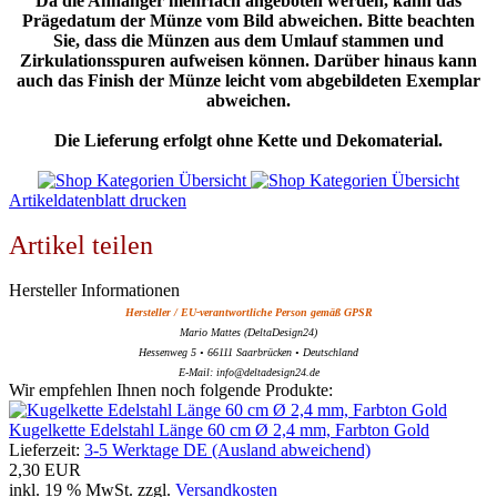
Da die Anhänger mehrfach angeboten werden, kann das
Prägedatum der Münze vom Bild abweichen. Bitte beachten
Sie, dass die Münzen aus dem Umlauf stammen und
Zirkulationsspuren aufweisen können. Darüber hinaus kann
auch das Finish der Münze leicht vom abgebildeten Exemplar
abweichen.
Die Lieferung erfolgt ohne Kette und Dekomaterial.
Artikeldatenblatt drucken
Artikel teilen
Hersteller Informationen
Hersteller / EU-verantwortliche Person gemäß GPSR
Mario Mattes (DeltaDesign24)
Hessenweg 5 • 66111 Saarbrücken • Deutschland
E-Mail: info@deltadesign24.de
Wir empfehlen Ihnen noch folgende Produkte:
Kugelkette Edelstahl Länge 60 cm Ø 2,4 mm, Farbton Gold
Lieferzeit:
3-5 Werktage DE (Ausland abweichend)
2,30 EUR
inkl. 19 % MwSt. zzgl.
Versandkosten