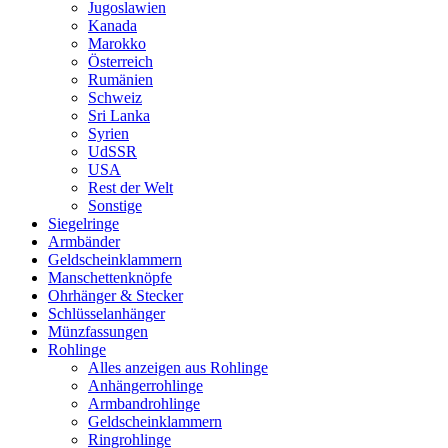
Jugoslawien
Kanada
Marokko
Österreich
Rumänien
Schweiz
Sri Lanka
Syrien
UdSSR
USA
Rest der Welt
Sonstige
Siegelringe
Armbänder
Geldscheinklammern
Manschettenknöpfe
Ohrhänger & Stecker
Schlüsselanhänger
Münzfassungen
Rohlinge
Alles anzeigen aus Rohlinge
Anhängerrohlinge
Armbandrohlinge
Geldscheinklammern
Ringrohlinge