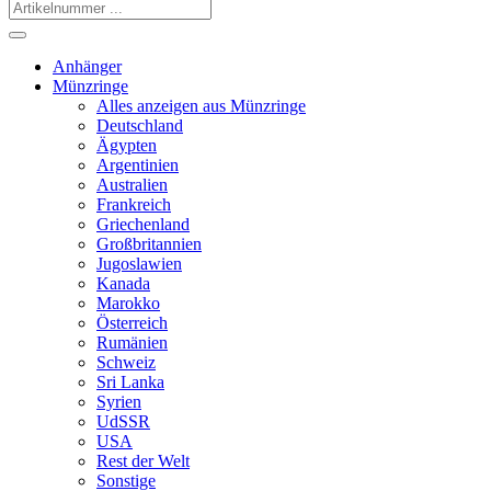
Anhänger
Münzringe
Alles anzeigen aus Münzringe
Deutschland
Ägypten
Argentinien
Australien
Frankreich
Griechenland
Großbritannien
Jugoslawien
Kanada
Marokko
Österreich
Rumänien
Schweiz
Sri Lanka
Syrien
UdSSR
USA
Rest der Welt
Sonstige