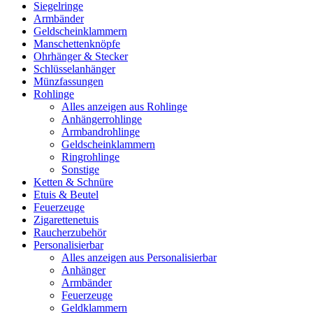
Siegelringe
Armbänder
Geldscheinklammern
Manschettenknöpfe
Ohrhänger & Stecker
Schlüsselanhänger
Münzfassungen
Rohlinge
Alles anzeigen aus Rohlinge
Anhängerrohlinge
Armbandrohlinge
Geldscheinklammern
Ringrohlinge
Sonstige
Ketten & Schnüre
Etuis & Beutel
Feuerzeuge
Zigarettenetuis
Raucherzubehör
Personalisierbar
Alles anzeigen aus Personalisierbar
Anhänger
Armbänder
Feuerzeuge
Geldklammern