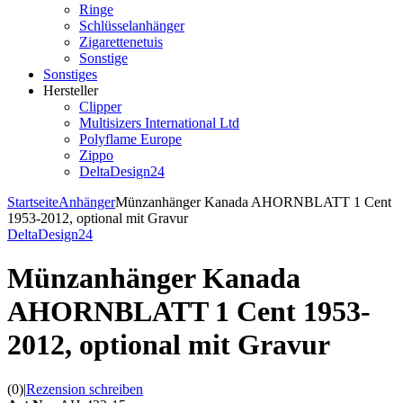
Ringe
Schlüsselanhänger
Zigarettenetuis
Sonstige
Sonstiges
Hersteller
Clipper
Multisizers International Ltd
Polyflame Europe
Zippo
DeltaDesign24
Startseite
Anhänger
Münzanhänger Kanada AHORNBLATT 1 Cent
1953-2012, optional mit Gravur
DeltaDesign24
Münzanhänger Kanada
AHORNBLATT 1 Cent 1953-
2012, optional mit Gravur
(0)
|
Rezension schreiben