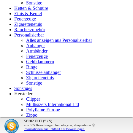
Sonstige
Ketten & Schnüre
Etuis & Beutel
Feuerzeuge
Zigarettenetuis
Raucherzubehör
Personalisierbar
Alles anzeigen aus Personalisierbar
Anhänger
Armbänder
Feuerzeuge
Geldklammern
Ringe
Schlüsselanhänger
Zigarettenetuis
Sonstige
Sonstiges
Hersteller
Clipper
Multisizers International Ltd
Polyflame Europe
Zippo
DeltaDesign24
SEHR GUT
(5 / 5)
aus
365
Bewertungen bei: ebay.de, shopvote.de ⓘ
Informationen zur Echtheit der Bewertungen
mod
ified eCommerce Shopsoftware © 2009-2026