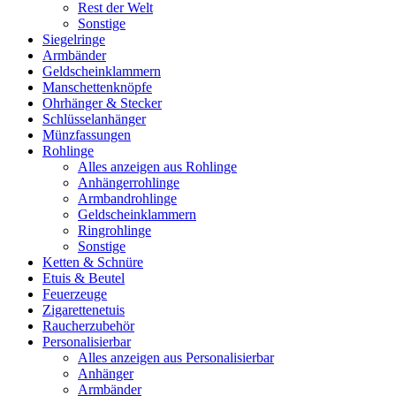
Rest der Welt
Sonstige
Siegelringe
Armbänder
Geldscheinklammern
Manschettenknöpfe
Ohrhänger & Stecker
Schlüsselanhänger
Münzfassungen
Rohlinge
Alles anzeigen aus Rohlinge
Anhängerrohlinge
Armbandrohlinge
Geldscheinklammern
Ringrohlinge
Sonstige
Ketten & Schnüre
Etuis & Beutel
Feuerzeuge
Zigarettenetuis
Raucherzubehör
Personalisierbar
Alles anzeigen aus Personalisierbar
Anhänger
Armbänder