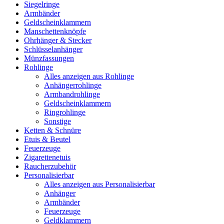
Siegelringe
Armbänder
Geldscheinklammern
Manschettenknöpfe
Ohrhänger & Stecker
Schlüsselanhänger
Münzfassungen
Rohlinge
Alles anzeigen aus Rohlinge
Anhängerrohlinge
Armbandrohlinge
Geldscheinklammern
Ringrohlinge
Sonstige
Ketten & Schnüre
Etuis & Beutel
Feuerzeuge
Zigarettenetuis
Raucherzubehör
Personalisierbar
Alles anzeigen aus Personalisierbar
Anhänger
Armbänder
Feuerzeuge
Geldklammern