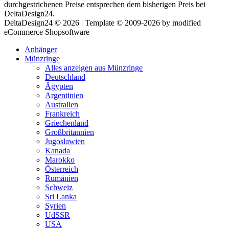
durchgestrichenen Preise entsprechen dem bisherigen Preis bei
DeltaDesign24.
DeltaDesign24 © 2026 | Template © 2009-2026 by modified
eCommerce Shopsoftware
Anhänger
Münzringe
Alles anzeigen aus Münzringe
Deutschland
Ägypten
Argentinien
Australien
Frankreich
Griechenland
Großbritannien
Jugoslawien
Kanada
Marokko
Österreich
Rumänien
Schweiz
Sri Lanka
Syrien
UdSSR
USA