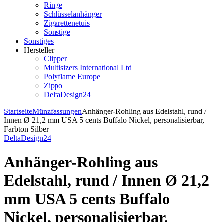
Ringe
Schlüsselanhänger
Zigarettenetuis
Sonstige
Sonstiges
Hersteller
Clipper
Multisizers International Ltd
Polyflame Europe
Zippo
DeltaDesign24
Startseite
Münzfassungen
Anhänger-Rohling aus Edelstahl, rund /
Innen Ø 21,2 mm USA 5 cents Buffalo Nickel, personalisierbar,
Farbton Silber
DeltaDesign24
Anhänger-Rohling aus
Edelstahl, rund / Innen Ø 21,2
mm USA 5 cents Buffalo
Nickel, personalisierbar,