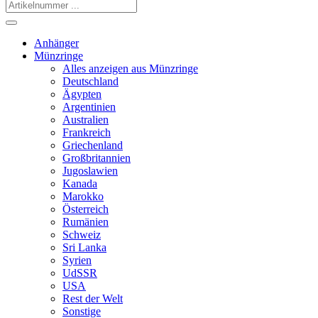
Anhänger
Münzringe
Alles anzeigen aus Münzringe
Deutschland
Ägypten
Argentinien
Australien
Frankreich
Griechenland
Großbritannien
Jugoslawien
Kanada
Marokko
Österreich
Rumänien
Schweiz
Sri Lanka
Syrien
UdSSR
USA
Rest der Welt
Sonstige