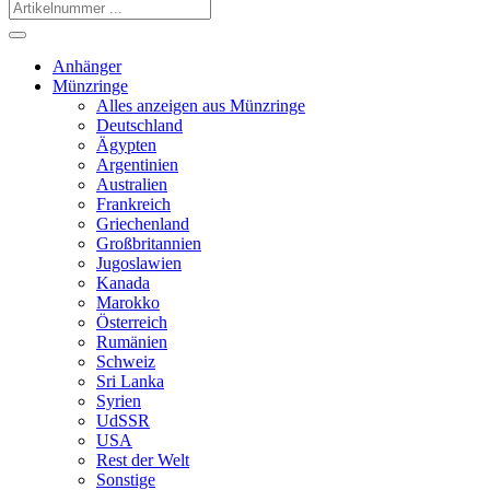
Anhänger
Münzringe
Alles anzeigen aus Münzringe
Deutschland
Ägypten
Argentinien
Australien
Frankreich
Griechenland
Großbritannien
Jugoslawien
Kanada
Marokko
Österreich
Rumänien
Schweiz
Sri Lanka
Syrien
UdSSR
USA
Rest der Welt
Sonstige