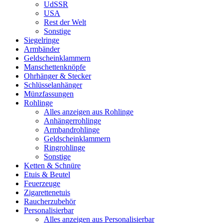
UdSSR
USA
Rest der Welt
Sonstige
Siegelringe
Armbänder
Geldscheinklammern
Manschettenknöpfe
Ohrhänger & Stecker
Schlüsselanhänger
Münzfassungen
Rohlinge
Alles anzeigen aus Rohlinge
Anhängerrohlinge
Armbandrohlinge
Geldscheinklammern
Ringrohlinge
Sonstige
Ketten & Schnüre
Etuis & Beutel
Feuerzeuge
Zigarettenetuis
Raucherzubehör
Personalisierbar
Alles anzeigen aus Personalisierbar