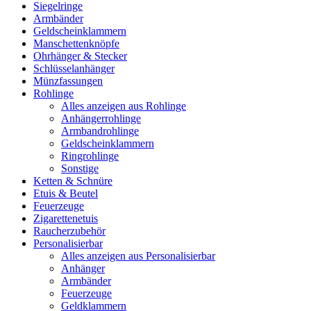
Siegelringe
Armbänder
Geldscheinklammern
Manschettenknöpfe
Ohrhänger & Stecker
Schlüsselanhänger
Münzfassungen
Rohlinge
Alles anzeigen aus Rohlinge
Anhängerrohlinge
Armbandrohlinge
Geldscheinklammern
Ringrohlinge
Sonstige
Ketten & Schnüre
Etuis & Beutel
Feuerzeuge
Zigarettenetuis
Raucherzubehör
Personalisierbar
Alles anzeigen aus Personalisierbar
Anhänger
Armbänder
Feuerzeuge
Geldklammern