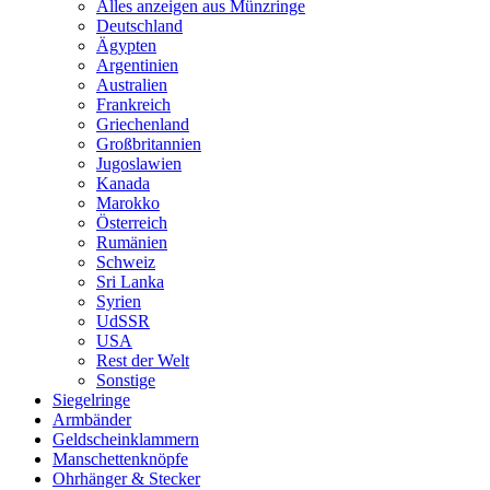
Alles anzeigen aus Münzringe
Deutschland
Ägypten
Argentinien
Australien
Frankreich
Griechenland
Großbritannien
Jugoslawien
Kanada
Marokko
Österreich
Rumänien
Schweiz
Sri Lanka
Syrien
UdSSR
USA
Rest der Welt
Sonstige
Siegelringe
Armbänder
Geldscheinklammern
Manschettenknöpfe
Ohrhänger & Stecker