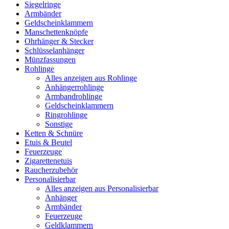
Siegelringe
Armbänder
Geldscheinklammern
Manschettenknöpfe
Ohrhänger & Stecker
Schlüsselanhänger
Münzfassungen
Rohlinge
Alles anzeigen aus Rohlinge
Anhängerrohlinge
Armbandrohlinge
Geldscheinklammern
Ringrohlinge
Sonstige
Ketten & Schnüre
Etuis & Beutel
Feuerzeuge
Zigarettenetuis
Raucherzubehör
Personalisierbar
Alles anzeigen aus Personalisierbar
Anhänger
Armbänder
Feuerzeuge
Geldklammern