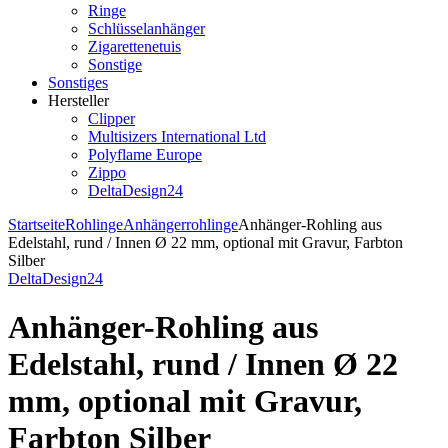
Ringe
Schlüsselanhänger
Zigarettenetuis
Sonstige
Sonstiges
Hersteller
Clipper
Multisizers International Ltd
Polyflame Europe
Zippo
DeltaDesign24
Startseite
Rohlinge
Anhängerrohlinge
Anhänger-Rohling aus
Edelstahl, rund / Innen Ø 22 mm, optional mit Gravur, Farbton
Silber
DeltaDesign24
Anhänger-Rohling aus
Edelstahl, rund / Innen Ø 22
mm, optional mit Gravur,
Farbton Silber