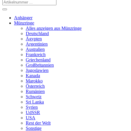
Anhänger
Münzringe
Alles anzeigen aus Münzringe
Deutschland
Ägypten
Argentinien
Australien
Frankreich
Griechenland
Großbritannien
Jugoslawien
Kanada
Marokko
Österreich
Rumänien
Schweiz
Sri Lanka
Syrien
UdSSR
USA
Rest der Welt
Sonstige