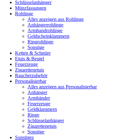
Schlüsselanhänger
Münzfassungen
Rohlinge
Alles anzeigen aus Rohlinge
Anhängerrohlinge
Armbandrohlinge
Geldscheinklammern
Ringrohlinge
Sonstige
Ketten & Schnüre
Etuis & Beutel
Feuerzeuge
Zigarettenetuis
Raucherzubehör
Personalisierbar
Alles anzeigen aus Personalisierbar
Anhänger
Armbänder
Feuerzeuge
Geldklammern
Ringe
Schlüsselanhänger
Zigarettenetuis
Sonstige
Sonstiges